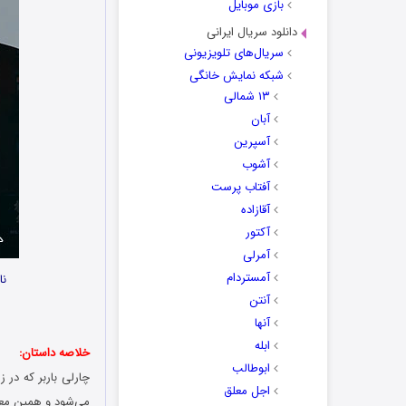
بازی موبایل
دانلود سریال ایرانی
سریال‌های تلویزیونی
شبکه نمایش خانگی
۱۳ شمالی
آبان
آسپرین
آشوب
آفتاب پرست
آقازاده
آکتور
آمرلی
آمستردام
نا
آنتن
آنها
ابله
خلاصه داستان:
ابوطالب
چارلی باربر که در
اجل معلق
می‌شود و همین معضل