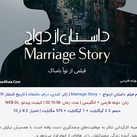
م فیلم: داستان ازدواج –
Marriage Story
| ژانر:
کمدی
،
درام
،
عاشقانه
| تاریخ انتشار: 2019
زبان: دوبله فارسی + انگلیسی | مدت زمان: 02:16:58 | کیفیت ویدئو: WEB-DL
حجم: 2.3 گیگابایت + 1 گیگابایت + 575 مگابایت | امتیاز: 8.2 از 10
 زمینه کارگردانی تئاتر به موفقیت‌های چشمگیری دست یافته است، با همسرش نیکول د
 آینده زندگی مشترکشان را در هاله‌ای از ابهام قرار می‌دهد و…