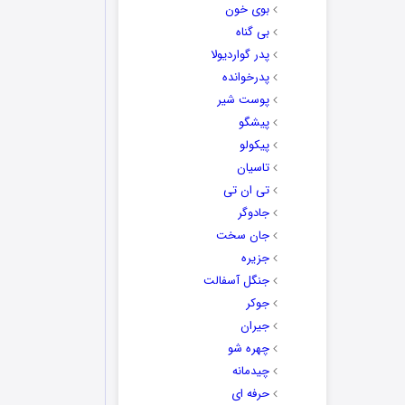
بوی خون
بی گناه
پدر گواردیولا
پدرخوانده
پوست شیر
پیشگو
پیکولو
تاسیان
تی ان تی
جادوگر
جان سخت
جزیره
جنگل آسفالت
جوکر
جیران
چهره شو
چیدمانه
حرفه ای