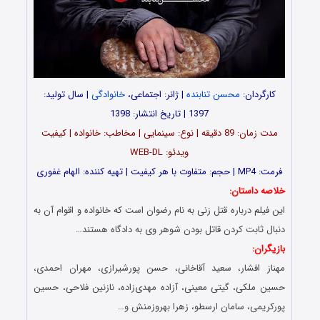
کارگردان:
محسن تنابنده
| ژانر: اجتماعی،
خانوادگی
| سال تولید:
1397 | تاریخ انتشار: 1398
مدت زمان: 89 دقیقه | نوع: سینمایی | مخاطب: خانواده | کیفیت
ویدئو: WEB-DL
فرمت: MP4 | حجم: متفاوت با هر کیفیت | تهیه کننده: الهام غفوری
خلاصه داستان:
این فیلم درباره قتل زنی به نام رضوان است که خانواده و اقوام آن به
دنبال ثابت کردن قاتل بودن شوهر وی به دادگاه هستند…
بازیگران:
مهناز افشار، سعید آقاخانی، حسن پورشیرازی، مهران احمدی،
حسین ملکی، گیتی معینی، آزاده مهدی‌زاده، نازنین فلاحی، حسین
پورکریمی، سامان ارسطو، زهرا بهروزمنش و…