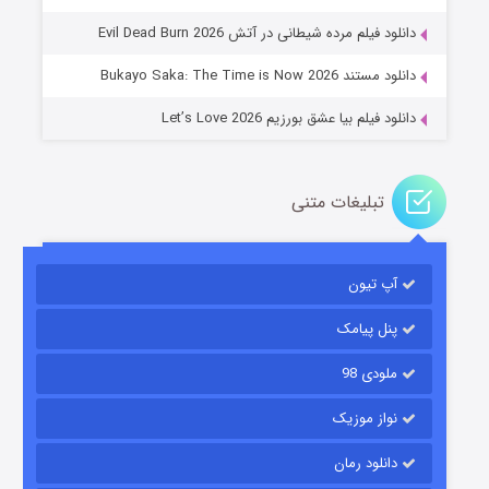
۱۴ (زیرنویس)
قسمت
منتشر شد
دانلود فیلم مرده شیطانی در آتش Evil Dead Burn 2026
دانلود مستند Bukayo Saka: The Time is Now 2026
دانلود فیلم بیا عشق بورزیم Let’s Love 2026
تبلیغات متنی
باب اسفنجی فصل ۱۷
آپ تیون
۶ (زیرنویس)
قسمت
منتشر شد
پنل پیامک
ملودی 98
نواز موزیک
دانلود رمان