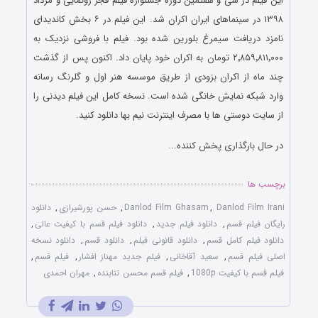
این فیلم در سی و هفتمین دوره جشنواره فیلم فجر رونمایی و مرداد
۱۳۹۸ در سینماهای ایران اکران شد. این فیلم در ۶ بخش کاندیدای
نامزد دریافت سیمرغ بلورین شده بود. فیلم با فروشی نزدیک به
۲٬۸۵۹٬۸۱۱٬۰۰۰ تومان به اکران خود پایان داد. اکنون پس از گذشت
چند ماه از اکران بزودی از طریق موسسه هنر اول و گلرنگ رسانه
وارد شبکه نمایش خانگی شده است. نسخه کامل این فیلم دیدنی را
از سایت دوستی ها با مصرف اینترنت نیم بها دانلود کنید.
در حال بارگذاری پخش کننده...
برچسب ها
Danlod Film Irani
,
Danlod Film Ghasam
,
حسن پورشیرازی
,
دانلود
رایگان فیلم قسم
,
دانلود فیلم جدید
,
دانلود فیلم قسم با کیفیت عالی
,
دانلود فیلم کامل قسم
,
دانلود قانونی فیلم
,
دانلود قسم
,
دانلود نسخه
اصلی فیلم قسم
,
سعید آقاخانی
,
فیلم جدید مهناز افشار
,
فیلم قسم
,
فیلم قسم با کیفیت 1080p
,
فیلم قسم محسن تنابنده
,
مهران احمدی