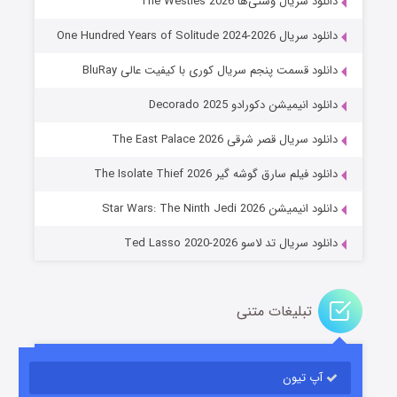
دانلود سریال وستی‌ها The Westies 2026
دانلود سریال One Hundred Years of Solitude 2024-2026
دانلود قسمت پنجم سریال کوری با کیفیت عالی BluRay
دانلود انیمیشن دکورادو Decorado 2025
دانلود سریال قصر شرقی The East Palace 2026
خاندان اژدها فصل ۳
دانلود فیلم سارق گوشه گیر The Isolate Thief 2026
۶ (زیرنویس)
قسمت
منتشر شد
دانلود انیمیشن Star Wars: The Ninth Jedi 2026
دانلود سریال تد لاسو Ted Lasso 2020-2026
تبلیغات متنی
آپ تیون
جادوگری در مغولستان