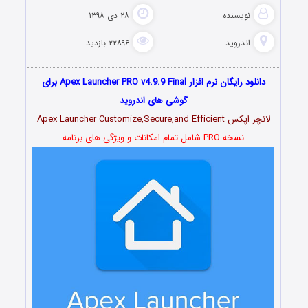
نویسنده
۲۸ دی ۱۳۹۸
اندروید
۲۲۸۹۶ بازدید
دانلود رایگان نرم افزار Apex Launcher PRO v4.9.9 Final برای
گوشی های اندروید
لانچر اپکس Apex Launcher Customize,Secure,and Efficient
نسخه PRO شامل تمام امکانات و ویژگی های برنامه