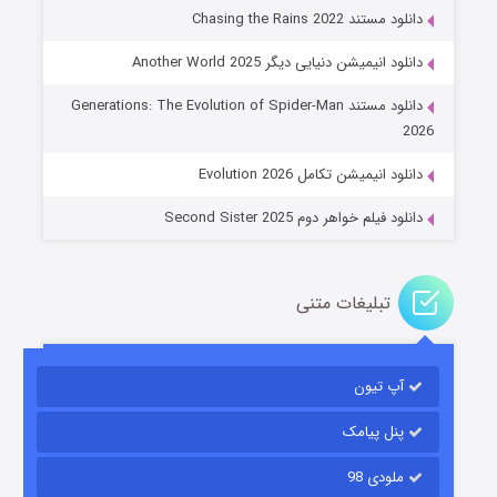
دانلود مستند Chasing the Rains 2022
دانلود انیمیشن دنیایی دیگر Another World 2025
جادوگری در مغولستان
دانلود مستند Generations: The Evolution of Spider-Man
۱۴ (زیرنویس)
قسمت
منتشر شد
2026
دانلود انیمیشن تکامل Evolution 2026
دانلود فیلم خواهر دوم Second Sister 2025
تبلیغات متنی
باب اسفنجی فصل ۱۷
آپ تیون
۶ (زیرنویس)
قسمت
منتشر شد
پنل پیامک
ملودی 98