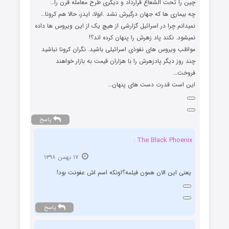
چین را تحت الشعاع قرارداد و دیگری طرح معامله قرن را…
چه بیماری ها که جهان درگیرش نشد .ابولا، ایدز، حالا هم کرونا…
نمیدانم چرا در اسرائیل گزارشی از هیچ یک از این ویروس ها داده
نمیشود. نکند پاد زهرش را پنهان کرده اند؟!
مواظب ویروس های نفوذی اسرائیلی باشید. نگران کرونا نباشید
چند روز دیگر پادزهرش را با هزاران قیمت به بازار خواهند
فروخت…
این است قدرت دست های پنهان…
پاسخ
The Black Phoenix :
۱۷ بهمن ۱۳۹۸
یعنی این الان همون فیلمه؟اونکه اسم اش عفونت بود!
پاسخ