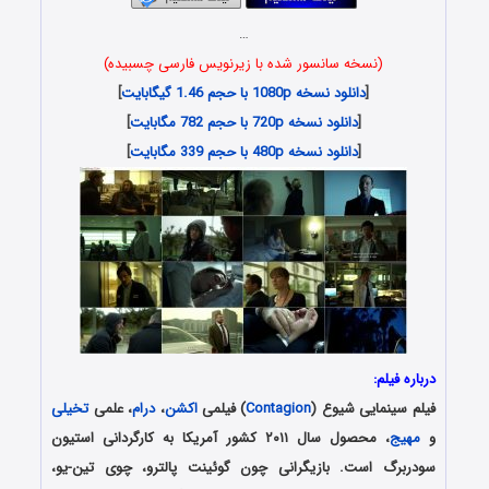
…
(نسخه سانسور شده با زیرنویس فارسی چسبیده)
[
دانلود نسخه 1080p با حجم 1.46 گیگابایت
]
[
دانلود نسخه 720p با حجم 782 مگابایت
]
[
دانلود نسخه 480p با حجم 339 مگابایت
]
درباره فیلم:
فیلم سینمایی شیوع (
Contagion
) فیلمی
اکشن
،
درام
، علمی
تخیلی
و
مهیج
، محصول سال ۲۰۱۱ کشور آمریکا به کارگردانی استیون
سودربرگ است. بازیگرانی چون گوئینت پالترو، چوی تین-یو،