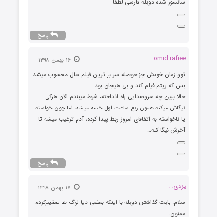
سانسور شده دوبله فارسی لطفا
پاسخ
omid rafiee :
۱۶ بهمن ۱۳۹۸
توو زمان خودش جز حوصله سر بر ترین فیلم سال محسوب میشد
بس که ریتم فیلم کند و بی هیجان بود
حالا ببین چه سروصدایی راه انداخته، شرط میبندم الان هرکی
نیگاش میکنه همون ربع ساعت اول خسه میشه، اما چون خواسته
یا ناخواسته به اتفاقای امروز ربط پیدا کرده، آدم ترغیب میشه تا
آخرش نیگا کنه…
پاسخ
یزدی. :
۱۷ بهمن ۱۳۹۸
سلام. بابت گذاشتن دوبله با اینکه بعضی دیا لوگ ها تعقییرکرده.
ممنون،