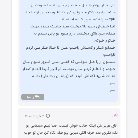
علی جـان برادر طِـفـل مـعـصـوم مـن ،شـمـا خـودت رو
حـتمـا به یک دکتر مـعـرفـی کن. به نظـرم بدجـور اوضـاعـه
cpu خِـرابه.نیم سـوز شـده اِحـتمـالا.
آقـا خـفـاشِ مـیره بالا درخـت بعـد پیامـک مـیده..بهـت
مـیگه؛ مـن بالای درخـتم،، دارم مـیوه رو پاس مـیدم به
خـانوم خـوکه…
خـدارو شـکر واکسـنش راحـتِ ،مـن تا حـالا فـکر مـی کردم
ناراحـتِ
مـمـنون از را حـل مـوقـتی که گفـتی…مـن امـروز شـیوع مـال
خـودم و قـطـع کردم .مـال دوسـتم ام قـرار فـردا قـطـع کنه.از
لحـاظ شـیرفـلکه اش البته…که (پرتقـال زات دان) نشـه…
پاسخ
Ali :
۲ خرداد ۱۴۰۰
آقای عزیز مثل اینکه حالت خوش نیست اصلا فیلم سینمایی رو
نگاه نکردی بعد حرف الکی میزنی برو فیلم نگاه کن حال تو خوب