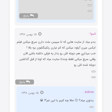
پاسخ
شیوا :
۱۵ بهمن ۱۳۹۸
بدم میاد از سایت هایی که تا میبینن ملت دارن سرچ میکنن فیلم
ایکس میرن آپلود میکنن که کم نیارن رنکینگشون بره بالا !
خب میذاری هم دوبله اش رو بذار یه فرقی داشته باشی الان
وقتی سرچ میکنی فقط چندتا سایت میاد که اونا از قبل گذاشتن
دوبله شده اش رو
پاسخ
Admin :
۱۵ بهمن ۱۳۹۸
بدتون میاد؟ 🙁 حالا چه کنیم با این غم؟! 😀