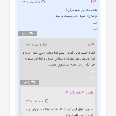
دانیال :
۵ اسفند ۱۳۹۸
باشه حالا چرا شعر میگی؟
نوشتارت شبیه اخبار بیست و سیه
پاسخ
هادی :
۶ اسفند ۱۳۹۸
اتفاقا خیلی عالی گفت . تمام اینا برنامه ریزی شده است و
این ویروس هم مطمئنا دستکاری شده . واقعا ادم میمونه
چی بگه از این همه سیاستهای عجیب
پاسخ
The Black Phoenix :
۷ اسفند ۱۳۹۸
منظور دانیال این نیست که اشتباه نوشته.منظورش اینه
که چرا لفظ قلم نوشته.