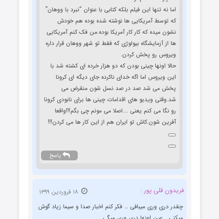
اما نه تنها این فیلم بلکه کتابی با عنوان “نبرد با ووهان”
که توسط آمریکایی ها نوشته شده بوده هم خودش
نشون میده که کار کار آمریکا بوده.من فک کنم آمریکایی
ها از آزمایشگاه بیولوژی که فقط تو شهر ووهان قرار داره
ویروس رو پخش کردن.
حالا اونها چینی بودن که دو هزار خرده ای کشته شد با
این ویروس اما اگه خدای ناکرده جای دیگه ای کرونا
پخش می شد صد در صد نسل شون منقرض می
شد.وقتی ویدیو های اقدامات چینی ها برای نابودی کرونا
رو نگا می کنم یعنی ….اصلا می مونم چی بگم!!!واقعا
آفرین شون.کاش تو ایران هم از این کار ها می کردن!!!
پاسخ
فریدون قلی پور :
۱۸ فروردین ۱۳۹۹
چقدر دری وری میبافی … فکر کنم اخبار صدا و سیما زیاد گوش
میکنی… عین اونها دری وری میگی