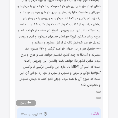
آزمایشگاه فرار کرده و در بالای درخت میرود و میوه میخورد و از
دهان او در مزرعه یا پرورش خوک میفتد بعد خوک آن را میخورد و
آمریکایی ها خوک هارا به رستوران چین در شهر ووهان میبرند و
یک زن آمریکایی در آنجا غذا میخورد و ویروس را در رستوران
پخش میکند و از ۱ نفر به ۳ واز ۳ به ۲۰ واز ۲۰ به ۵۵ و … ادامه
پیدا میکند بنابر این این ویروس شیوع آن سخت تر خواهد شد و
هرچه زمان میگذرد کرونا جهشش چندبرابر می‌شود و این ویروس
تبدیل خواهد شدخطر ناک تر از قبل میشود و ۱میلارد و
۵۰۰۰۰۰هزار نفر دراین جهان خواهند گرفت و ۲۴۰ میلیون نفر
میمیرند و آمریکا به چند کشور تقسیم خواهد شد و هرج و مرج
مردم دراین کشور بالا خواهد رفت واکسن این ویروس راحت
است که اسم آنMEV1 نام دارد این واکسن ترکیبی از واکسن
آنفولانزا خوکی و مرغی و سارس و مرس و تنها راه موقتی آن این
است که شیوع آن را همه مردم جهان قطع کنند تا جهش شدیدی
و خطرناکی نکند
پاسخ
بابک :
۲۹ فروردین ۱۴۰۰