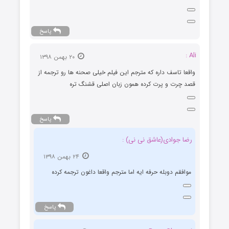
پاسخ
Ali :
۲۰ بهمن ۱۳۹۸
واقعا تاسف داره که مترجم این فیلم خیلی صحنه ها رو ترجمه از
قصد چرت و پرت کرده همون زبان اصلی قشنگ تره
پاسخ
رضا جوادی(عاشق نی نی) :
۲۴ بهمن ۱۳۹۸
موافقم دوبله حرفه ایه اما مترجم واقعا داغون ترجمه کرده
پاسخ