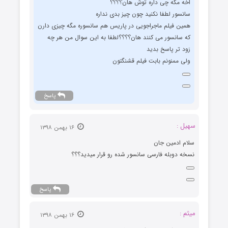
اخه مگه چی داره توش هان؟؟؟؟
سانسور لطفا نکنید چون چیز بدی نداره
همین فیلم ماجراجویی در پاریس هم سانسوره مگه چیزی دارن
که سانسور می کنند هان؟؟؟؟لطفا به این سوال من هر چه
زود تر پاسخ بدید
ولی ممنونم بابت فیلم قشنگتون
پاسخ
سهیل :
۱۶ بهمن ۱۳۹۸
سلام ادمین جان
نسخه دوبله فارسی سانسور شده رو قرار میدید؟؟؟
پاسخ
میثم :
۱۶ بهمن ۱۳۹۸