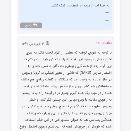
به خدا اینا از مریدان شیطانن، شک نکنید
پاسخ
mojtaba :
۴ فروردین ۱۳۹۹
با توجه به تئوری توطئه که بعضی از افراد تحت تاثیر یه سری
اخبار داخلی در مورد این فیلم به راه انداختن باید عرض کنم که
این فیلم بعد از همه گیری بیماری نشانگان تنفسی حاد یا به
اختصار سارس (SARS) که ناشی از تغییر ژنتیکی در کرونا ویروس
در سال 2002 به وجود آمد که مبتلالان و تلفات زیادی هم داشته
و منشائش هم کشور چین و از خفاش بوده، ساخته شده و قصد
هشدار در مورد یک همه گیری وسیع تر در آینده را داره تا بیشتر
به راههای مقابله با ویروسهایی این چنینی فکر کنیم و خطر
ویروس هارو دست کم نگیریم که هیچ ربطی هم به پیشگویی در
مورد ویروس کرونای فعلی نداره.حتی از لری بریلیانت، پزشک
همه‌‌گیری‌‌شناسی هم به عنوان مشاور فنی در این فیلم استفاده
شده که خودش در حرفهاش گفته که این فیلم درمورد احتمال وقوع