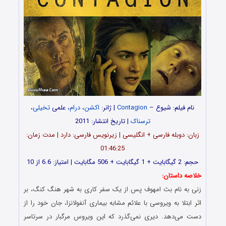
نام فیلم: شیوع –
Contagion
| ژانر:
اکشن
،
درام
، علمی
تخیلی
،
ترسناک
| تاریخ انتشار: 2011
زبان: دوبله فارسی + انگلیسی | زیرنویس فارسی: دارد | مدت زمان:
01:46:25
حجم: 2 گیگابایت + 1 گیگابایت + 506 مگابایت | امتیاز: 6.6 از 10
خلاصه داستان:
زنی به نام بث امهوف پس از یک سفر کاری به شهر هنگ کنگ، بر
اثر ابتلا به ویروسی با علائم مشابه بیماری آنفولانزا، جان خود را از
دست می‌‎دهد. دیری نمی‌گذرد که این ویروس مرگبار در سرتاسر