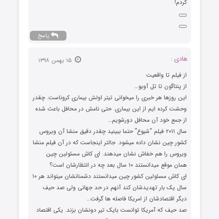
کردم!
پاسخ
هادی :
۱۵ بهمن ۱۳۹۸
از فیلم تا واقعیت
از پنتاگون تا تل آویو…
این روزها هر خبری را میخوانی تیتر اولش بیماری کروناست. چقدر
وحشت کرده ایم از این بیماری. حتی نامش در محافل باعث شده
از جمع خود آن محافل دورشویم…
سال ۲۰۱۱ فیلم “شیوع” حتما ببینید چقدر دقیق منشا آن ویروس
کشور چین نشان داده میشود. جالتر اینجاست که در آن فیلم منشا
ویروس را هم خفاش نشان میدهند. ای کاش مسئولین چین
همان موقع میدانستند ۱۰ سال بعد چه در انتظارشان است؟
ای کاش مسئولین کشور چین میدانستند دشمنانشان میتواند هر ۱۰
سال یک بار تهدیدشان کند آنهم در حد جهانی ولی صد حیف
دیگر اقتصادشان از امریکا فاصله ها گرفت…
صد حیف که آمریکا توانست بایک تیر دونشان بزند. یکی اقتصاد