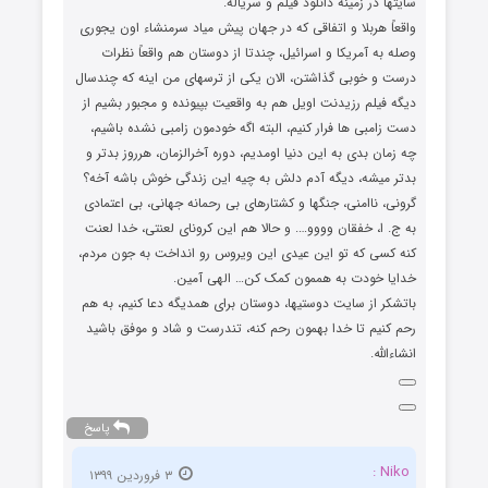
سایتها در زمینه دانلود فیلم و سریاله.
واقعاً هربلا و اتفاقی که در جهان پیش میاد سرمنشاء اون یجوری
وصله به آمریکا و اسرائیل، چندتا از دوستان هم واقعاً نظرات
درست و خوبی گذاشتن، الان یکی از ترسهای من اینه که چندسال
دیگه فیلم رزیدنت اویل هم به واقعیت بپیونده و مجبور بشیم از
دست زامبی ها فرار کنیم، البته اگه خودمون زامبی نشده باشیم،
چه زمان بدی به این دنیا اومدیم، دوره آخرالزمان، هرروز بدتر و
بدتر میشه، دیگه آدم دلش به چیه این زندگی خوش باشه آخه؟
گرونی، ناامنی، جنگها و کشتارهای بی رحمانه جهانی، بی اعتمادی
به ج. ا، خفقان وووو…. و حالا هم این کرونای لعنتی، خدا لعنت
کنه کسی که تو این عیدی این ویروس رو انداخت به جون مردم،
خدایا خودت به هممون کمک کن… الهی آمین.
باتشکر از سایت دوستیها، دوستان برای همدیگه دعا کنیم، به هم
رحم کنیم تا خدا بهمون رحم کنه، تندرست و شاد و موفق باشید
انشاءالله.
پاسخ
Niko :
۳ فروردین ۱۳۹۹