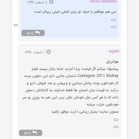
Rosa Ghasemi :
۸ اسفند ۱۳۹۹
من هم موافقم با حرف تو زبان اصلی خیلی زیباتر است
پاسخ
Agahi :
۱ اسفند ۱۳۹۸
هوالرزاق
پیشنهاد میکنم اگر فرصت پیدا کردید حتما یکبار ببینید فیلم
Contagion 2011 BluRay داستان جالبی داره این نشون میده
کار خودشون بوده پخش بیماری و ویروس و بعد فروش دارو و
درآمد به قیمت جان انسان ها قطعا خداوند به کائناتش دستور
داده که با هر کس مثل خودش باش پس این هم یه روزی رو سر
خودشون خراب میشه
ممنون سایت بسیار زیبایی دارید موفق باشید
پاسخ