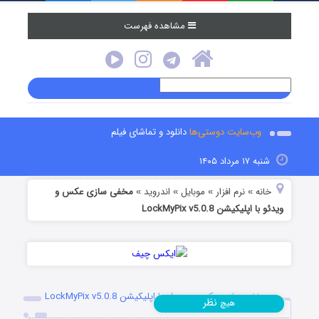
مشاهده فهرست
وب‌سایت دوستی‌ها
دانلود و تماشای فیلم
شنبه ۱۷ مرداد ۱۴۰۵
خانه
نرم افزار
موبایل
اندروید
مخفی سازی عکس و
»
»
»
»
ویدئو با اپلیکیشن LockMyPix v5.0.8
مخفی سازی عکس و ویدئو با اپلیکیشن LockMyPix v5.0.8
نظر
هیچ