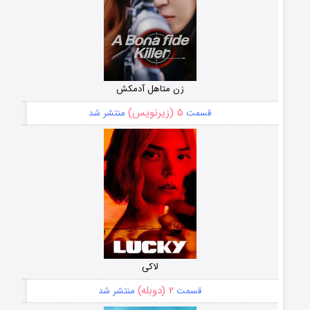
زن متاهل آدمکش
۵ (زیرنویس)
قسمت
منتشر شد
لاکی
۲ (دوبله)
قسمت
منتشر شد