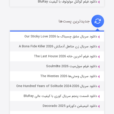
دانلود فیلم کوکتل مولوتوف با کیفیت BluRay
جدیدترین پست‌ها
شوهر
دانلود سریال عشق چسبناک ما Our Sticky Love 2026
۸ (زیرنویس)
قسمت
منتشر شد
دانلود سریال زن متاهل آدمکش A Bona Fide Killer 2026
دانلود فیلم آخرین خانه The Last House 2026
دانلود فیلم سول‌میت Soulm8te 2026
دانلود سریال وستی‌ها The Westies 2026
دانلود سریال One Hundred Years of Solitude 2024-2026
دانلود قسمت پنجم سریال کوری با کیفیت عالی BluRay
عملیات آپارتمان
دانلود انیمیشن دکورادو Decorado 2025
۲ (زیرنویس)
قسمت
منتشر شد