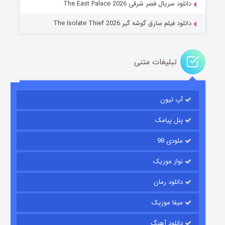
دانلود سریال قصر شرقی The East Palace 2026
دانلود فیلم سارق گوشه گیر The Isolate Thief 2026
تبلیغات متنی
آپ تیون
مردگان متحرک: شهر مرده ۳
۲ (زیرنویس)
قسمت
منتشر شد
پنل پیامک
ملودی 98
نواز موزیک
دانلود رمان
میفا موزیک
دانلود آهنگ