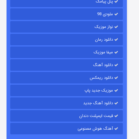
پنل پیامک
ملودی 98
نواز موزیک
دانلود رمان
میفا موزیک
شکست استوارت در نجات جهان
دانلود آهنگ
۷ (زیرنویس)
قسمت
منتشر شد
دانلود ریمکس
موزیک جدید پاپ
دانلود آهنگ جدید
قیمت ایمپلنت دندان
آهنگ هوش مصنوعی
شوگر فصل ۲