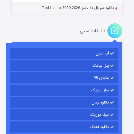
دانلود سریال تد لاسو Ted Lasso 2020-2026
تبلیغات متنی
آپ تیون
جادوگری در مغولستان
۱۴ (زیرنویس)
قسمت
منتشر شد
پنل پیامک
ملودی 98
نواز موزیک
دانلود رمان
میفا موزیک
دانلود آهنگ
باب اسفنجی فصل ۱۷