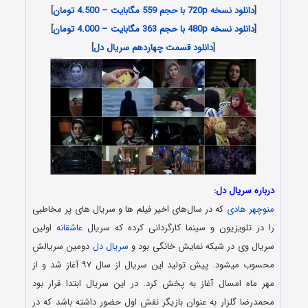
[
دانلود نسخه 720p با حجم 559 مگابایت – 4.500 تومان
]
[
دانلود نسخه 480p با حجم 363 مگابایت – 4.000 تومان
]
[
دانلود قسمت چهاردهم سریال دل
]
درباره سریال دل:
منوچهر هادی
که در سال‌های اخیر فیلم ها و سریال های پر مخاطبی
را در تلویزیون و سینما کارگردانی کرده که سریال
عاشقانه
اولین
سریال وی در شبکه نمایش خانگی بود و
سریال دل
دومین سریالش
محسوب میشود. پیش تولید این سریال از سال ۹۷ آغاز شد و از
مهر ماه امسال آغاز به پخش کرد. در این سریال ابتدا قرار بود
محمدرضا گلزار به عنوان بازیگر نقش اول حضور داشته باشد که در