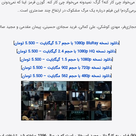
 می‌خواد چی کار کنه؟ گرگ: نمیدونه می‌خواد چی کار کنه. گوزن قرمز: اینا که نمی‌دونن
می‌گردم! این فیلم درباره یک مرگ مشکوک در ارتفاع چند صدمتری است…
 حجازی‌فر، مهدی کوشکی، علی کمالی، فرید سجادی حسینی، پیمان مقدمی و مجید صا
دانلود رایگان فیلم شاه کش , Danlod Film Shah Kosh
[
دانلود نسخه 1080p BluRay با حجم 5.7 گیگابایت – 5.500 تومان
]
[
دانلود نسخه 1080p HQ با حجم 2.4 گیگابایت – 5.500 تومان
]
[
دانلود نسخه 1080p با حجم 1.5 گیگابایت – 5.500 تومان
]
[
دانلود نسخه 720p با حجم 902 مگابایت – 5.500 تومان
]
[
دانلود نسخه 480p با حجم 562 مگابایت – 5.500 تومان
]
Ki
) فیلمی به کارگردانی وحید امیرخانی است که در سال 6