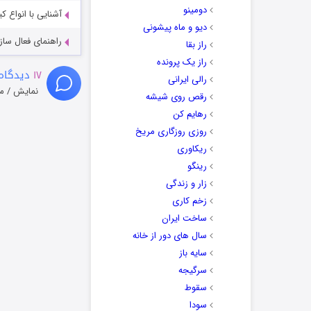
دومینو
آشنایی با انواع ک
دیو و ماه پیشونی
راهنمای فعال سازی کیفیت R
راز بقا
راز یک پرونده
۱۷
دیدگاه
رالی ایرانی
نمایش / م
رقص روی شیشه
رهایم کن
روزی روزگاری مریخ
ریکاوری
رینگو
زار و زندگی
زخم کاری
ساخت ایران
سال های دور از خانه
سایه باز
سرگیجه
سقوط
سودا