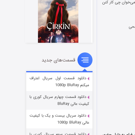
 می‌خوان چی کار کنن
لحی
قسمت‌های جدید
سریال زشت
۲ (زیرنویس)
قسمت
منتشر شد
دانلود قسمت اول سریال اعتراف
میکنم 1080p BluRay
دانلود قسمت چهارم سریال کوری با
کیفیت عالی BluRay
دانلود سریال بیست و یک با کیفیت
عالی 1080p BluRay
دانلود قسمت سوم سریال کوری با
139 ساخته شد. تبلیغات این فیلم به دلیل حضور