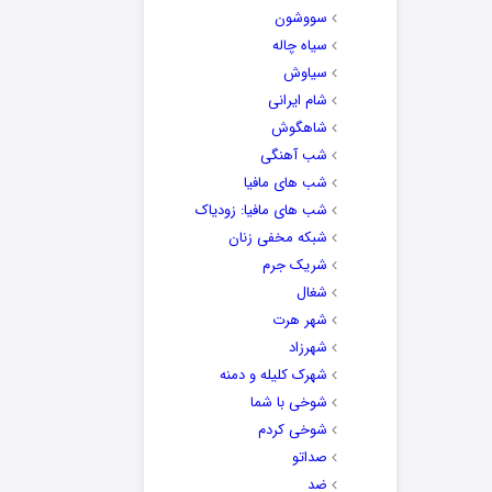
سووشون
سیاه چاله
سیاوش
شام ایرانی
شاهگوش
شب آهنگی
شب های مافیا
شب های مافیا: زودیاک
شبکه مخفی زنان
شریک جرم
شغال
شهر هرت
شهرزاد
شهرک کلیله و دمنه
شوخی با شما
شوخی کردم
صداتو
ضد