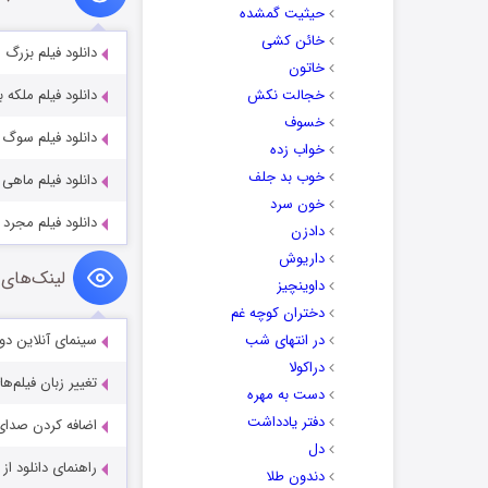
حیثیت گمشده
خائن کشی
دانلود فیلم بزرگ
خاتون
خجالت نکش
دانلود فیلم ملکه 
خسوف
دانلود فیلم سوگ Soog 2011
خواب زده
خوب بد جلف
دانلود فیلم ماهی سی
خون سرد
دانلود فیلم مجرد 40 ساله با کیفیت عالی Full HD
دادزن
داریوش
لینک‌های 
داوینچیز
دختران کوچه غم
در انتهای شب
سینمای آنلاین دو
دراکولا
تغییر زبان فیلم‌ها
دست به مهره
دفتر یادداشت
اضافه کردن صدای 
دل
راهنمای دانلود ا
دندون طلا