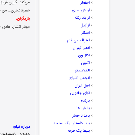
می‌کند. گوزن قرمز:
احضار
ارتش سری
خطرناک‌ترن… من بر
از یاد رفته
بازیگران:
ازازیل
مهناز افشار، هادی
اسکار
اعتراف می کنم
افعی تهران
اکازیون
اکنون
الکلاسیکو
انجمن اشباح
اهل ایران
آوای جادویی
بازنده
بالش ها
بامداد خمار
برتا: داستان یک اسلحه
درباره فیلم:
بلیط یک‌‌ طرفه
شاه‌کش (
ngslayer