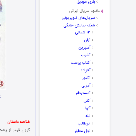
بازی موبایل
دانلود سریال ایرانی
سریال‌های تلویزیونی
شبکه نمایش خانگی
۱۳ شمالی
آبان
آسپرین
آشوب
آفتاب پرست
آقازاده
آکتور
آمرلی
آمستردام
ک
آنتن
آنها
ابله
خلاصه داستان:
ابوطالب
گوزن قرمز از پشت 
اجل معلق