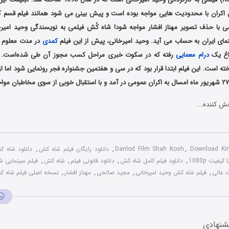
ان اکران با محدودیت هایی مواجه بوده است و پیش بینی می شود همانند فیلم قسم ک
می با حذف تصویر مهناز افشار مواجه شود! شاه کُش فیلمی به نویسندگی وحید امیر
مای ایران به حساب می آید. وحید امیرخانی، پیش از این فیلم
کمدی
در مدت معلوم را
راغ یک
درام
معمایی
رفته که در سکوت خبری مراحل کسب مجوز آن طی شده‌است.
اخته است. این فیلم ابتدا قرار بود که در سی و هفتمین جشنواره فجر رونمایی شود اما از
ش کننده...
Download Kin
,
Danlod Film Shah Kosh
,
دانلود رایگان فیلم شاه کش
,
دانلود شاه 
فیت 1080p
,
دانلود فیلم کامل شاه کش
,
دانلود قانونی فیلم
,
شاه کش
,
فیلم سینمایی 
ت عالی
,
فیلم شاه کش وحید امیرخانی
,
مجید صالحی
,
مهناز افشار
,
نسخه اصلی فیلم شاه 
شنهادی