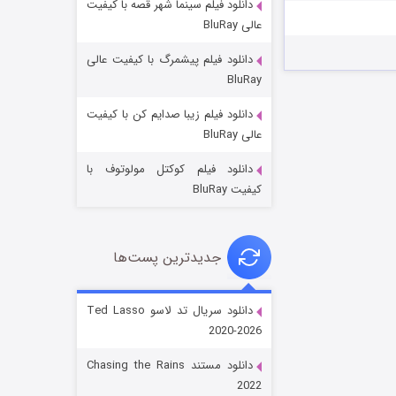
دانلود فیلم سینما شهر قصه با کیفیت
عالی BluRay
دانلود فیلم پیشمرگ با کیفیت عالی
BluRay
دانلود فیلم زیبا صدایم کن با کیفیت
جادوگری در مغولستان
عالی BluRay
۱۴ (زیرنویس)
قسمت
منتشر شد
دانلود فیلم کوکتل مولوتوف با
کیفیت BluRay
جدیدترین پست‌ها
دانلود سریال تد لاسو Ted Lasso
2020-2026
باب اسفنجی فصل ۱۷
دانلود مستند Chasing the Rains
۶ (زیرنویس)
قسمت
منتشر شد
2022