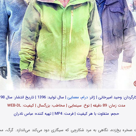
ارگردان: وحید امیرخانی | ژانر:
درام
،
معمایی
| سال تولید: 1396 | تاریخ انتشار: سال 1398
مدت زمان: 89 دقیقه | نوع: سینمایی | مخاطب: بزرگسال | کیفیت: WEB-DL
حجم: متفاوت با هر کیفیت | فرمت: MP4 | تهیه کننده: عباس نادران
صخره یخ‌زده، نگاهی به مرد شکارچی که سیگاری دود می‌کند می‌اندازد. گرگ، مچال