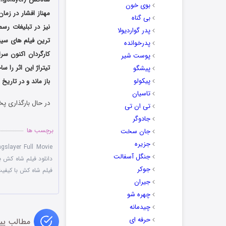
بوی خون
مهناز افشار در زم
بی گناه
نیز در تبلیغات رس
پدر گواردیولا
ترین فیلم های سین
پدرخوانده
کارگردان اکنون س
پوست شیر
تیتراژ این اثر را س
پیشگو
پیکولو
باز ماند و در تاریخ ۲۷ شهریور ماه امسال به اکران عمومی در آمد و با استقبال خوبی از سوی مخاطبان مواجه شد.
تاسیان
در حال بارگذاری پخ
تی ان تی
جادوگر
برچسب ها
جان سخت
جزیره
gslayer Full Movie
جنگل آسفالت
دانلود فیلم شاه کش با کی
جوکر
فیلم شاه کش با کیفی
جیران
چهره شو
چیدمانه
حرفه ای
مطالب پی