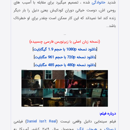
شدید
خانوادگی
شده ، تصمیم میگیرد برای مقابله با آسیب های
روحی اش، دوست خیالی دوران کودکیش یعنی دنیل را بار دیگر
زنده کند اما نمیداند که این کار ممکن است چقدر برای او خطرناک
باشد…
…
(نسخه زبان اصلی با زیرنویس فارسی چسبیده)
[
دانلود نسخه 1080p با حجم 1.9 گیگابایت
]
[
دانلود نسخه 720p با حجم 961 مگابایت
]
[
دانلود نسخه 480p با حجم 485 مگابایت
]
درباره فیلم:
فیلم سینمایی دانیل واقعی نیست (
Daniel Isn’t Real
) فیلمی
ترسناک
و
هیجان انگیز
محصول سال ۲۰۱۹ کشور آمریکا به