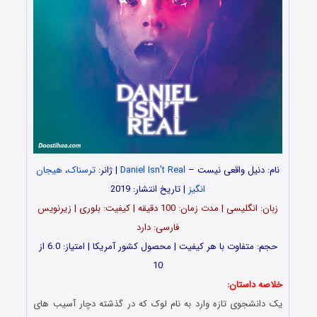
نام: دنیل واقعی نیست –
Daniel Isn’t Real
| ژانر:
ترسناک
،
هیجان
انگیز
| تاریخ انتشار: 2019
زبان: انگلیسی | مدت زمان: 100 دقیقه | کیفیت: بلوری | زیرنویس
فارسی: دارد
حجم: متفاوت با هر کیفیت | محصول کشور آمریکا | امتیاز: 6.0 از
10
خلاصه داستان:
یک دانشجوی تازه وارد به نام لوک که در گذشته دچار آسیب های