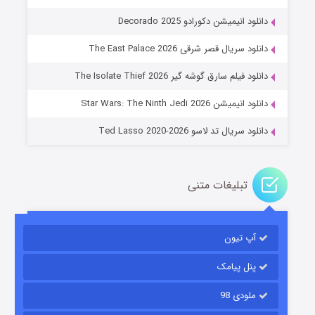
دانلود انیمیشن دکورادو Decorado 2025
دانلود سریال قصر شرقی The East Palace 2026
جادوگری در مغولستان
دانلود فیلم سارق گوشه گیر The Isolate Thief 2026
۱۴ (زیرنویس)
قسمت
منتشر شد
دانلود انیمیشن Star Wars: The Ninth Jedi 2026
دانلود سریال تد لاسو Ted Lasso 2020-2026
تبلیغات متنی
آپ تیون
باب اسفنجی فصل ۱۷
۶ (زیرنویس)
قسمت
منتشر شد
پنل پیامک
ملودی 98