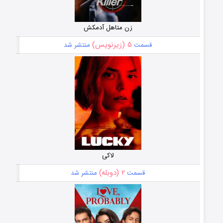
زن متاهل آدمکش
۵ (زیرنویس)
قسمت
منتشر شد
لاکی
۲ (دوبله)
قسمت
منتشر شد