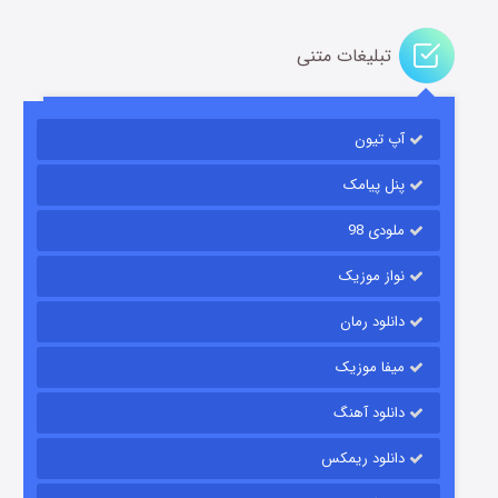
تبلیغات متنی
آپ تیون
مردگان متحرک: شهر مرده ۳
۲ (زیرنویس)
قسمت
منتشر شد
پنل پیامک
ملودی 98
نواز موزیک
دانلود رمان
میفا موزیک
دانلود آهنگ
شکست استوارت در نجات جهان
دانلود ریمکس
۷ (زیرنویس)
قسمت
منتشر شد