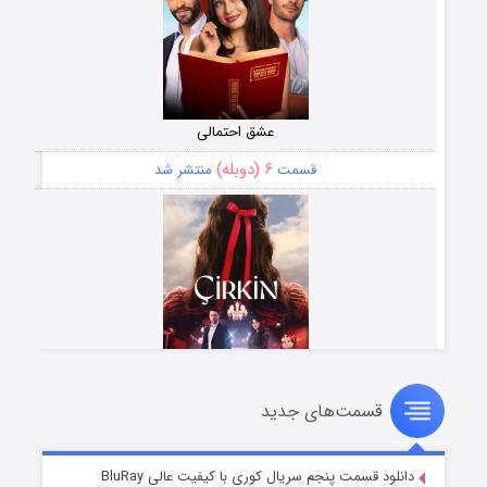
عشق احتمالی
۶ (دوبله)
قسمت
منتشر شد
قسمت‌های جدید
سریال زشت
۵ (زیرنویس)
قسمت
منتشر شد
دانلود قسمت پنجم سریال کوری با کیفیت عالی BluRay