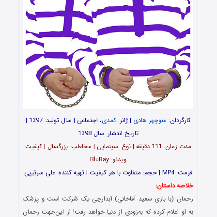
کارگردان:
منوچهر هادی
| ژانر:
کمدی
، اجتماعی | سال تولید: 1397 |
تاریخ انتشار: سال 1398
مدت زمان: 111 دقیقه | نوع: سینمایی | مخاطب: بزرگسال | کیفیت
ویدئو: BluRay
فرمت: MP4 | حجم: متفاوت با هر کیفیت | تهیه کننده: علی سرتیپی
خلاصه داستان:
رحمان (با بازی سعید آقاخانی) آبدارچی یک شرکت است و پزشک
به او اعلام کرده که به‌زودی از دنیا خواهد رفت! از این‌جهت رحمان