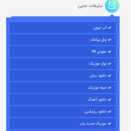
تبلیغات متنی
آپ تیون
باب اسفنجی فصل ۱۷
۶ (زیرنویس)
قسمت
منتشر شد
پنل پیامک
ملودی 98
نواز موزیک
دانلود رمان
میفا موزیک
دانلود آهنگ
رویایی برای تو
دانلود ریمکس
۱۵ (دوبله)
قسمت
منتشر شد
موزیک جدید پاپ