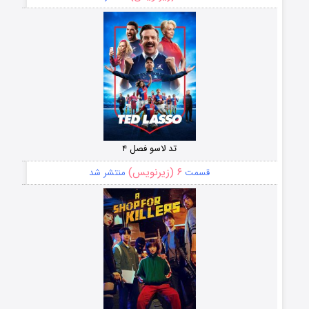
تد لاسو فصل ۴
۶ (زیرنویس)
قسمت
منتشر شد