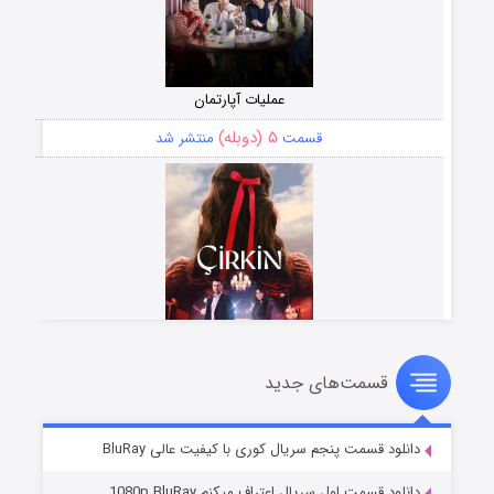
عملیات آپارتمان
۵ (دوبله)
قسمت
منتشر شد
قسمت‌های جدید
سریال زشت
۲ (زیرنویس)
قسمت
منتشر شد
دانلود قسمت پنجم سریال کوری با کیفیت عالی BluRay
دانلود قسمت اول سریال اعتراف میکنم 1080p BluRay