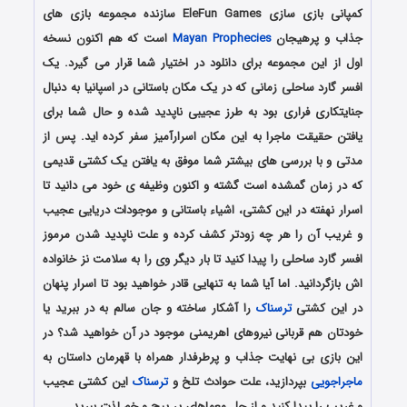
کمپانی بازی سازی EleFun Games سازنده مجموعه بازی های
جذاب و پرهیجان
Mayan Prophecies
است که هم اکنون نسخه
اول از این مجموعه برای دانلود در اختیار شما قرار می گیرد. یک
افسر گارد ساحلی زمانی که در یک مکان باستانی در اسپانیا به دنبال
جنایتکاری فراری بود به طرز عجیبی ناپدید شده و حال شما برای
یافتن حقیقت ماجرا به این مکان اسرارآمیز سفر کرده اید. پس از
مدتی و با بررسی های بیشتر شما موفق به یافتن یک کشتی قدیمی
که در زمان گمشده است گشته و اکنون وظیفه ی خود می دانید تا
اسرار نهفته در این کشتی، اشیاء باستانی و موجودات دریایی عجیب
و غریب آن را هر چه زودتر کشف کرده و علت ناپدید شدن مرموز
افسر گارد ساحلی را پیدا کنید تا بار دیگر وی را به سلامت نز خانواده
اش بازگردانید. اما آیا شما به تنهایی قادر خواهید بود تا اسرار پنهان
در این کشتی
ترسناک
را آشکار ساخته و جان سالم به در ببرید یا
خودتان هم قربانی نیروهای اهریمنی موجود در آن خواهید شد؟ در
این بازی بی نهایت جذاب و پرطرفدار همراه با قهرمان داستان به
ماجراجویی
بپردازید، علت حوادث تلخ و
ترسناک
این کشتی عجیب
و غریب را پیدا کنید و از حل معماهای پر پیچ و خم لذت ببرید.