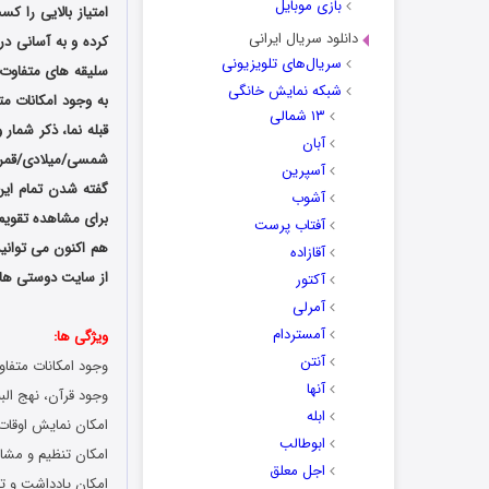
بازی موبایل
امتیاز بالایی را ک
دانلود سریال ایرانی
کرده و به آسانی در
سریال‌های تلویزیونی
سلیقه های متفاوت م
شبکه نمایش خانگی
به وجود امکانات مت
۱۳ شمالی
قبله نما، ذکر شمار
آبان
شمسی/میلادی/قمری،
آسپرین
گفته شدن تمام این 
آشوب
برای مشاهده تقویم سال 1399 و انجام اعمال مذهبی خود استفاده کرده و از 
آفتاب پرست
هم اکنون می توانی
آقازاده
از سایت دوستی ها د
آکتور
آمرلی
آمستردام
ویژگی ها:
آنتن
وجود امکانات متفا
آنها
وجود قرآن، نهج البلا
ابله
امکان نمایش اوقات
ابوطالب
امکان تنظیم و مشا
اجل معلق
امکان یادداشت و ت