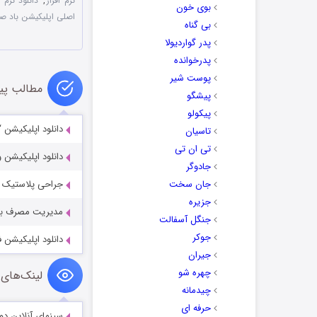
نرم افزار
,
دانلود نرم افزار Bade Saba 
بوی خون
اصلی اپلیکیشن باد صب
بی گناه
پدر گواردیولا
پدرخوانده
پوست شیر
مطالب پی
پیشگو
پیکولو
دانلود اپلیکیشن “پیشخوان او
تاسیان
تی ان تی
دانلود اپلیکیشن وای فای 
جادوگر
جان سخت
جراحی پلاستیک مجازی با اپلیکیش
جزیره
مدیریت مصرف باتری با اپلی
جنگل آسفالت
جوکر
دانلود اپلیکیشن فوق الع
جیران
چهره شو
لینک‌های 
چیدمانه
حرفه ای
سینمای آنلاین دو