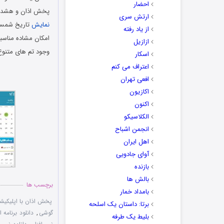
احضار
پخش اذان و هشدار 
ارتش سری
نمایش
تاریخ شمسی
از یاد رفته
امکان مشاده مناسب
ازازیل
وجود تم های متنوع 
اسکار
اعتراف می کنم
افعی تهران
اکازیون
اکنون
الکلاسیکو
انجمن اشباح
اهل ایران
آوای جادویی
بازنده
بالش ها
برچسب ها
بامداد خمار
پخش اذان با اپلیکیش
برتا: داستان یک اسلحه
گوشی
,
دانلود برنامه 
بلیط یک‌‌ طرفه