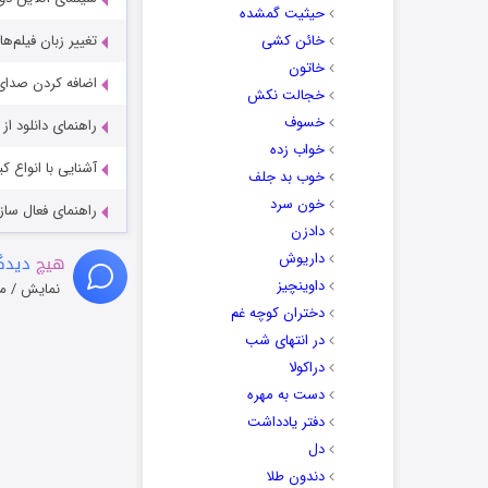
حیثیت گمشده
خائن کشی
تغییر زبان فیلم‌ها
خاتون
اضافه کردن صدای 
خجالت نکش
خسوف
راهنمای دانلود ا
خواب زده
آشنایی با انواع ک
خوب بد جلف
خون سرد
راهنمای فعال سازی کیفیت R
دادزن
داریوش
هیچ
دیدگا
داوینچیز
نمایش / م
دختران کوچه غم
در انتهای شب
دراکولا
دست به مهره
دفتر یادداشت
دل
دندون طلا