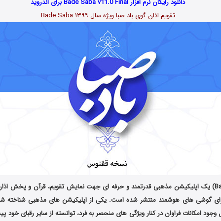
دانلود رایگان نرم افزار Bade Saba v11.0 Final برای اندروید
تقویم اذان گوی باد صبا ویژه سال ۱۳۹۹ Bade Saba
باد صبا (Bade Saba) یک اپلیکیشن مذهبی قدرتمند و حرفه ای جهت نمایش تقویم، قرآن و پخش 
رای گوشی های هوشمند منتشر شده است. یکی از اپلیکیشن های مذهبی شناخته شده 
 وجود امکانات فراوان در کنار ویژگی های منحصر به فرد، توانسته از سایر رقبای خود پی