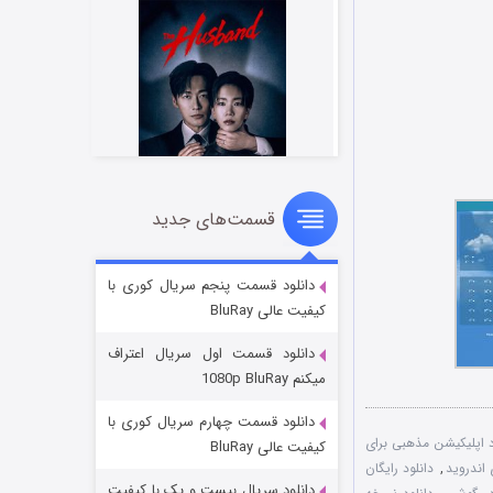
قسمت‌های جدید
شوهر
۸ (زیرنویس)
قسمت
منتشر شد
دانلود قسمت پنجم سریال کوری با
کیفیت عالی BluRay
دانلود قسمت اول سریال اعتراف
میکنم 1080p BluRay
دانلود قسمت چهارم سریال کوری با
د اپلیکیشن مذهبی برای
کیفیت عالی BluRay
 اندروید
,
دانلود رایگان
دانلود سریال بیست و یک با کیفیت