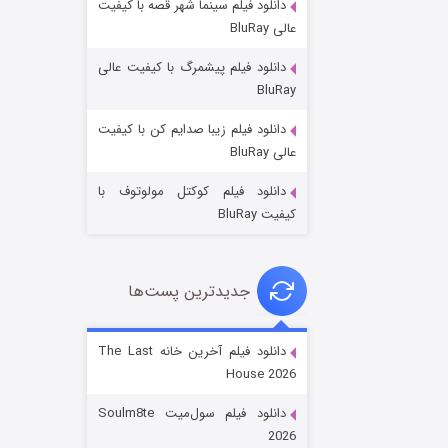
دانلود فیلم سینما شهر قصه با کیفیت
عالی BluRay
دانلود فیلم پیشمرگ با کیفیت عالی
BluRay
دانلود فیلم زیبا صدایم کن با کیفیت
خاندان اژدها فصل ۳
عالی BluRay
۶ (زیرنویس)
قسمت
منتشر شد
دانلود فیلم کوکتل مولوتوف با
کیفیت BluRay
جدیدترین پست‌ها
دانلود فیلم آخرین خانه The Last
House 2026
جادوگری در مغولستان
دانلود فیلم سول‌میت Soulm8te
۱۴ (زیرنویس)
قسمت
منتشر شد
2026