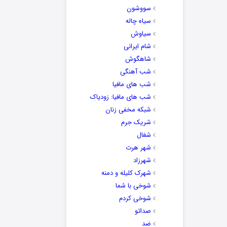
سووشون
سیاه چاله
سیاوش
شام ایرانی
شاهگوش
شب آهنگی
شب های مافیا
شب های مافیا: زودیاک
شبکه مخفی زنان
شریک جرم
شغال
شهر هرت
شهرزاد
شهرک کلیله و دمنه
شوخی با شما
شوخی کردم
صداتو
ضد