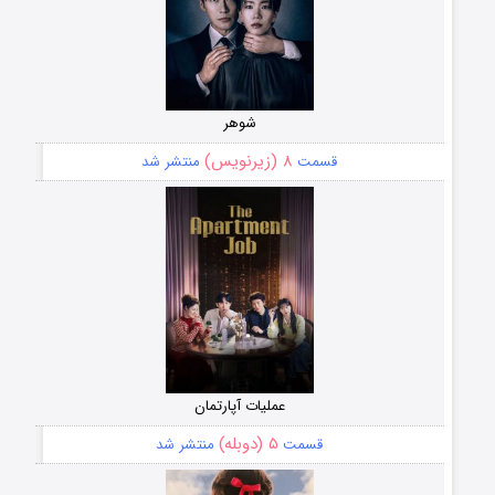
شوهر
۸ (زیرنویس)
قسمت
منتشر شد
عملیات آپارتمان
۵ (دوبله)
قسمت
منتشر شد