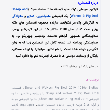
درباره انیمیشن:
کارتون سینمایی گرگ ها و گوسفندها ۲: معامله خوک (
Sheep and
Wolves 2: Pig Deal
) یک انیمیشن
ماجراجویی
،
کمدی
و
خانوادگی
به کارگردانی ولادمیر نیکولایف سازنده مجموعه انیمیشن های ملکه
برفی است که در سال 2018 منتشر شد. در این انیمیشن روسی
صداپیشگانی همچون گراهام هالستد، ولادیمیر چوپریکو و… به
صداپیشگی پرداخته اند. نسخه کامل این انیمیشن زیبا که به زبان
انگلیسی دوبله شده است را هم اکنون میتوانید با لینک مستقیم
رایگان از وبسایت دوستی ها با مصرف اینترنت نیم بها دانلود کنید.
در حال بارگذاری پخش کننده...
برچسب ها
Sheep and Wolves: Pig Deal 2019 1080p BluRay
,
انیمیشن
Sheep and Wolves 2: Pig Deal 2019 با زیرنویس فارسی
,
دانلود
انیمیشن Sheep and Wolves 2: Pig Deal 2019
,
دانلود انیمیشن بره ها
و گرگ ها 2 دوبله فارسی
,
دانلود انیمیشن جدید
,
دانلود دوبله فارسی