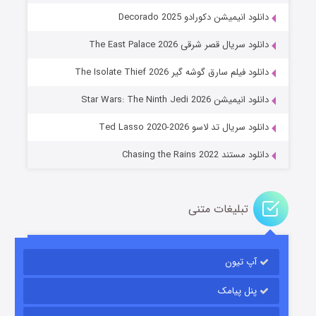
دانلود انیمیشن دکورادو Decorado 2025
دانلود سریال قصر شرقی The East Palace 2026
دانلود فیلم سارق گوشه گیر The Isolate Thief 2026
جادوگری در مغولستان
دانلود انیمیشن Star Wars: The Ninth Jedi 2026
۱۴ (زیرنویس)
قسمت
منتشر شد
دانلود سریال تد لاسو Ted Lasso 2020-2026
دانلود مستند Chasing the Rains 2022
تبلیغات متنی
آپ تیون
باب اسفنجی فصل ۱۷
۶ (زیرنویس)
قسمت
منتشر شد
پنل پیامک