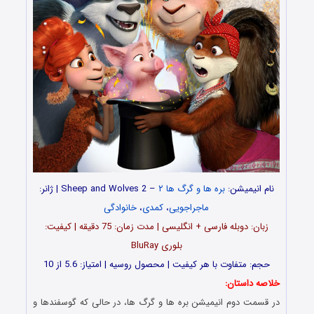
نام انیمیشن:
بره ها و گرگ ها
۲
– Sheep and Wolves 2 | ژانر:
ماجراجویی
،
کمدی
،
خانوادگی
زبان: دوبله فارسی + انگلیسی | مدت زمان: 75 دقیقه | کیفیت:
بلوری BluRay
حجم: متفاوت با هر کیفیت | محصول روسیه | امتیاز: 5.6 از 10
خلاصه داستان:
در قسمت دوم انیمیشن بره ها و گرگ ها، در حالی که گوسفندها و