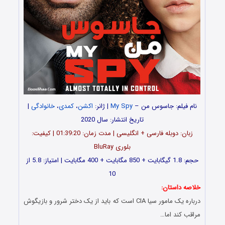
نام فیلم: جاسوس من –
My Spy
| ژانر:
اکشن
،
کمدی
،
خانوادگی
|
تاریخ انتشار: سال 2020
زبان: دوبله فارسی + انگلیسی | مدت زمان: 01:39:20 | کیفیت:
بلوری BluRay
حجم: 1.8 گیگابایت + 850 مگابایت + 400 مگابایت | امتیاز: 5.8 از
10
خلاصه داستان:
درباره یک مامور سیا CIA است که باید از یک دختر شرور و بازیگوش
مراقب کند اما…