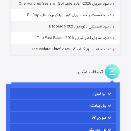
دانلود سریال One Hundred Years of Solitude 2024-2026
دانلود قسمت پنجم سریال کوری با کیفیت عالی BluRay
عملیات آپارتمان
دانلود انیمیشن دکورادو Decorado 2025
۲ (زیرنویس)
قسمت
منتشر شد
دانلود سریال قصر شرقی The East Palace 2026
دانلود فیلم سارق گوشه گیر The Isolate Thief 2026
تبلیغات متنی
آپ تیون
مردگان متحرک: شهر مرده ۳
۲ (زیرنویس)
قسمت
منتشر شد
پنل پیامک
ملودی 98
نواز موزیک