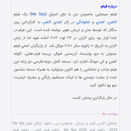
درباره فیلم:
فیلم سینمایی جاسوس من یا مای اسپای (
My Spy
) یک فیلم
اکشن
،
کمدی
و
خانوادگی
در ژانر
کمدی
اکشن
به کارگردانی پیتر
سگال که توسط جان و اریش هوبر نوشته شده است. این فیلم در
ابتدا قرار بود برای اکران در ۲۳ اوت ۲۰۱۹ آماده شود اما از زمان
اکران به تاریخ ۱۰ ژانویه سال ۲۰۲۰ موکل شد. از بازیگران اصلی فیلم
میتوان به دیو بوتیستا، کریستن شوال، پریسا فیتز-هنلی، کلوئه
کلمن و کن جونگ اشاره کرد. نسخه کامل دوبله فارسی دو زبانه این
فیلم جذاب و تماشایی را هم اکنون میتوانید به همراه نسخه سانسور
شده از سایت دوستی ها با لینک مستقیم رایگان و مصرف اینترنت
نیم بها دانلود کنید.
در حال بارگذاری پخش کننده...
برچسب ها
تماشای آنلاین فیلم و سریال
,
جاسوس من
,
دانلود رایگان فیلم My Spy
2020
,
دانلود فیلم My Spy 2020
,
دانلود فیلم اکشن
,
دانلود فیلم