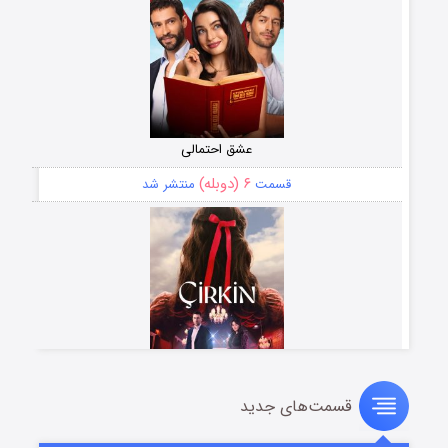
عشق احتمالی
۶ (دوبله)
قسمت
منتشر شد
قسمت‌های جدید
سریال زشت
۵ (زیرنویس)
قسمت
منتشر شد