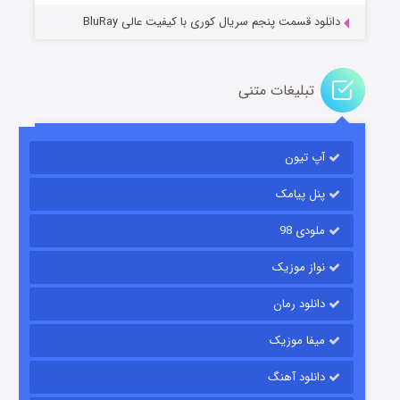
دانلود قسمت پنجم سریال کوری با کیفیت عالی BluRay
تبلیغات متنی
مردگان متحرک: شهر مرده ۳
آپ تیون
۲ (زیرنویس)
قسمت
منتشر شد
پنل پیامک
ملودی 98
نواز موزیک
دانلود رمان
میفا موزیک
شکست استوارت در نجات جهان
دانلود آهنگ
۷ (زیرنویس)
قسمت
منتشر شد