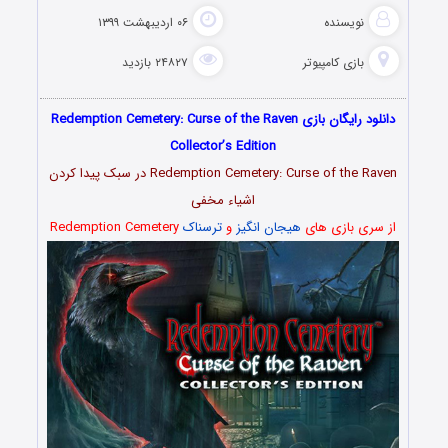
نویسنده
۰۶ اردیبهشت ۱۳۹۹
بازی کامپیوتر
۲۴۸۲۷ بازدید
دانلود رایگان بازی Redemption Cemetery: Curse of the Raven
Collector’s Edition
Redemption Cemetery: Curse of the Raven در سبک پیدا کردن
اشیاء مخفی
از سری بازی های
هیجان انگیز
و
ترسناک
Redemption Cemetery