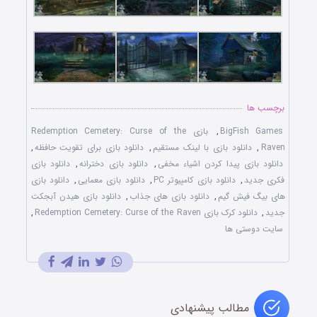
برچسب ها
BigFish Games
,
بازی Redemption Cemetery: Curse of the
Raven
,
دانلود بازی با لينک مستقيم
,
دانلود بازی برای تقويت حافظه
,
دانلود بازی پيدا کردن اشياء مخفی
,
دانلود بازی دخترانه
,
دانلود بازی
فکری جديد
,
دانلود بازی کامپيوتر PC
,
دانلود بازی معمايی
,
دانلود بازی
های بيگ فيش گيم
,
دانلود بازی های جذاب
,
دانلود بازی هيدن آبجکت
جديد
,
دانلود کرک بازی Redemption Cemetery: Curse of the Raven
,
سايت دوستی ها
مطالب پیشنهادی