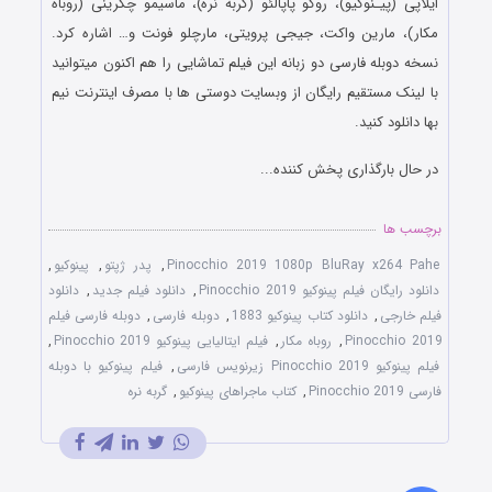
ایلاپی (پیـنوکیو)، روکو پاپالئو (گربه نره)، ماسیمو چکرینی (روباه
مکار)، مارین واکت، جیجی پرویتی، مارچلو فونت و… اشاره کرد.
نسخه دوبله فارسی دو زبانه این فیلم تماشایی را هم اکنون میتوانید
با لینک مستقیم رایگان از وبسایت دوستی ها با مصرف اینترنت نیم
بها دانلود کنید.
در حال بارگذاری پخش کننده...
برچسب ها
Pinocchio 2019 1080p BluRay x264 Pahe
,
پدر ژپتو
,
پینوکیو
,
دانلود رایگان فیلم پینوکیو Pinocchio 2019
,
دانلود فیلم جدید
,
دانلود
فیلم خارجی
,
دانلود کتاب پینوکیو 1883
,
دوبله فارسی
,
دوبله فارسی فیلم
Pinocchio 2019
,
روباه مکار
,
فیلم ایتالیایی پینوکیو Pinocchio 2019
,
فیلم پینوکیو Pinocchio 2019 زیرنویس فارسی
,
فیلم پینوکیو با دوبله
فارسی Pinocchio 2019
,
کتاب ماجراهای پینوکیو
,
گربه نره