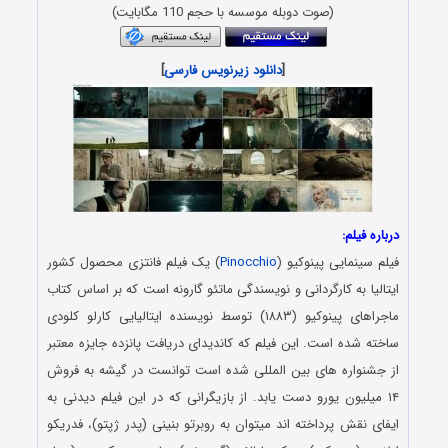
(صوت دوبله موسسه با حجم 110 مگابایت)
[
دانلود زیرنویس فارسی
]
درباره فیلم:
فیلم سینمایی پینوکیو (
Pinocchio
) یک فیلم فانتزی محصول کشور
ایتالیا به کارگردانی و نویسندگی ماتئو گارونه است که بر اساس کتاب
ماجراهای پینوکیو (۱۸۸۳) توسط نویسنده ایتالیایی کارلو کلودی
ساخته شده‌ است. این فیلم که کاندیدای دریافت پانزده جایزه معتبر
از جشنواره های بین المللی شده است توانست در گیشه به فروش
۱۴ میلیون یورو دست یابد. از بازیگرانی که در این فیلم دیدنی به
ایفای نقش پرداخته اند میتوان به روبرتو بنینی (پدر ژپتو)، فدریکو