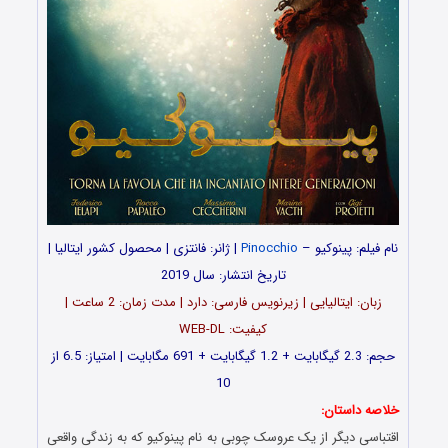
نام فیلم: پینوکیو –
Pinocchio
| ژانر: فانتزی | محصول کشور ایتالیا |
تاریخ انتشار: سال 2019
زبان: ایتالیایی | زیرنویس فارسی: دارد | مدت زمان: 2 ساعت |
کیفیت: WEB-DL
حجم: 2.3 گیگابایت + 1.2 گیگابایت + 691 مگابایت | امتیاز: 6.5 از
10
خلاصه داستان:
اقتباسی دیگر از یک عروسک چوبی به نام پینوکیو که به زندگی واقعی