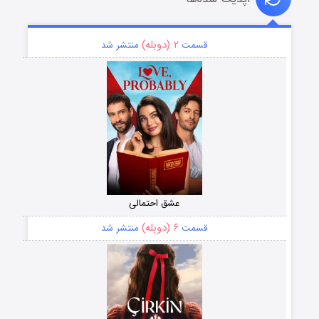
۲ (دوبله)
قسمت
منتشر شد
عشق احتمالی
۶ (دوبله)
قسمت
منتشر شد