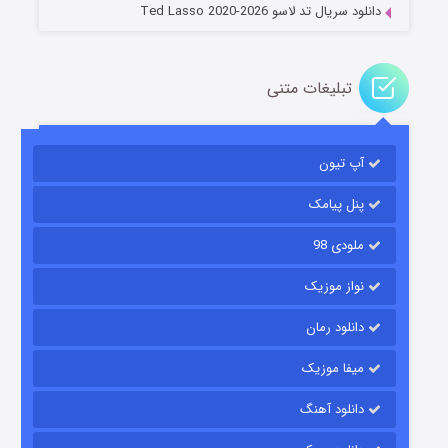
دانلود سریال تد لاسو Ted Lasso 2020-2026
تبلیغات متنی
آپ تیون
جادوگری در مغولستان
۱۴ (زیرنویس)
قسمت
منتشر شد
پنل پیامک
ملودی 98
نواز موزیک
دانلود رمان
میفا موزیک
دانلود آهنگ
باب اسفنجی فصل ۱۷