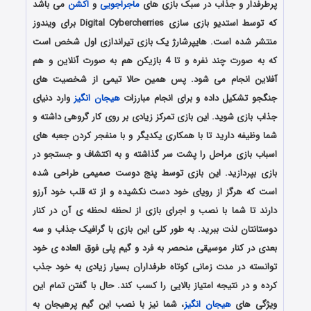
پرطرفدار و جذاب در سبک بازی های
ماجراجویی
و
اکشن
می باشد
که توسط استدیو بازی سازی Digital Cybercherries برای ویندوز
منتشر شده است. هایپرشارژ یک بازی تیراندازی اول شخص است
که به صورت چند نفره و تا 4 بازیکن هم به صورت آنلاین و هم
آفلاین انجام می شود. پس همین حالا تیمی از شخصیت های
جنگجو تشکیل داده و برای انجام مبارزات
هیجان انگیز
وارد دنیای
جذاب بازی شوید. این بازی تمرکز زیادی بر روی کار گروهی داشته و
شما وظیفه دارید تا با همکاری یکدیگر و با منفجر کردن جعبه های
اسباب بازی مراحل را پشت سر گذاشته و به اکتشاف و جستجو در
بازی بپردازید. این بازی توسط پنج دوست صمیمی طراحی شده
است که هرگز از رویای خود دست نکشیده و از ته قلب خود آرزو
دارند تا شما با نصب و اجرای بازی از لحظه لحظه ی آن در کنار
دوستانتان لذت ببرید. به طور کلی این بازی با گرافیک جذاب و سه
بعدی در کنار موسیقی منحصر به فرد و گیم پلی فوق العاده ی خود
توانسته در مدت زمانی کوتاه طرفداران بسیار زیادی به خود جذب
کرده و در نتیجه امتیاز بالایی را کسب کند. حال با گفتن تمام این
ویژگی های
هیجان انگیز
، شما نیز با نصب این گیم پرهیجان به