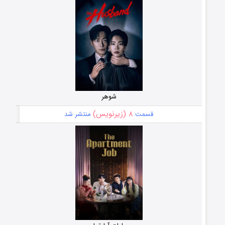
شوهر
۸ (زیرنویس)
قسمت
منتشر شد