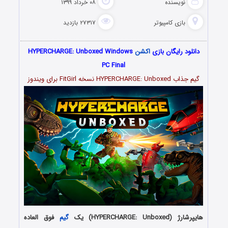
نویسنده
۰۸ خرداد ۱۳۹۹
بازی کامپیوتر
۲۷۳۱۷ بازدید
دانلود رایگان بازی
اکشن
HYPERCHARGE: Unboxed Windows
PC Final
گیم جذاب HYPERCHARGE: Unboxed نسخه FitGirl برای ویندوز
هایپرشارژ (HYPERCHARGE: Unboxed) یک
گیم
فوق العاده