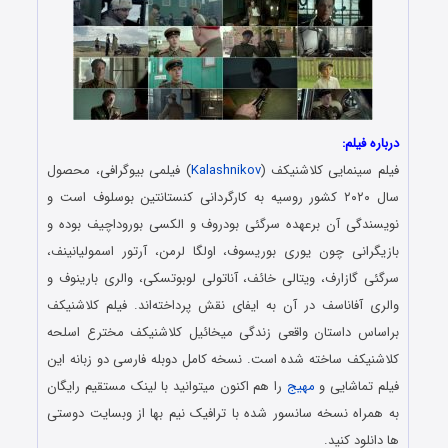
درباره فیلم:
فیلم سینمایی کلاشنیکف (
Kalashnikov
) فیلمی بیوگرافی، محصول
سال ۲۰۲۰ کشور روسیه به کارگردانی کنستانتین بوسلوف است و
نویسندگی آن برعهده سرگئی بودروف و الکسی بوروداچیف بوده و
بازیگرانی چون یوری بوریسوف، اولگا لرمن، آرتور اسمولیانینف،
سرگئی گازارف، ویتالی خائف، آناتولی لوبوتسکی، والری بارینوف و
والری آفاناسف در آن به ایفای نقش پرداخته‌اند. فیلم کلاشنیکف
براساس داستان واقعی زندگی میخائیل کلاشنیکف مخترع اسلحه
کلاشنیکف ساخته شده است. نسخه کامل دوبله فارسی دو زبانه این
فیلم تماشایی و
مهیج
را هم اکنون میتوانید با لینک مستقیم رایگان
به همراه نسخه سانسور شده با ترافیک نیم بها از وبسایت دوستی
ها دانلود کنید.