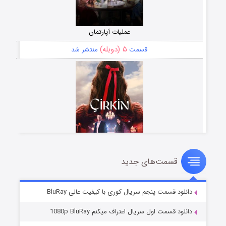
عملیات آپارتمان
۵ (دوبله)
قسمت
منتشر شد
قسمت‌های جدید
سریال زشت
۲ (زیرنویس)
قسمت
منتشر شد
دانلود قسمت پنجم سریال کوری با کیفیت عالی BluRay
دانلود قسمت اول سریال اعتراف میکنم 1080p BluRay