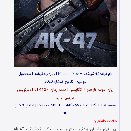
نام فیلم: کلاشینکف –
Kalashnikov
| ژانر: زندگینامه | محصول
روسیه | تاریخ انتشار: 2020
زبان: دوبله فارسی + انگلیسی | مدت زمان: 01:44:27 | زیرنویس
فارسی: دارد
حجم: 1.9 گیگابایت + 997 مگابایت + 501 مگابایت | امتیاز: 6.3 از
10
خلاصه داستان:
این فیلم داستان زندگی مخترع اسلحه مرگبار کلاشینکف AK-47