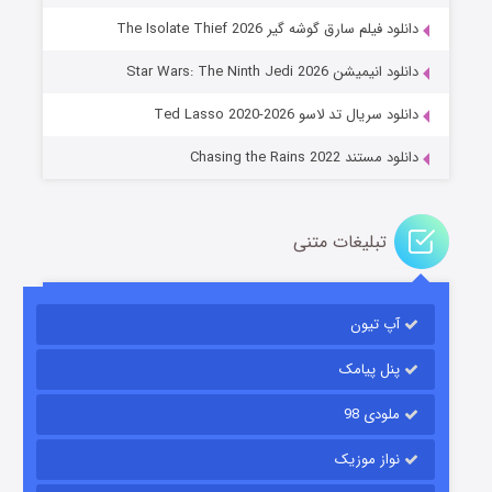
دانلود فیلم سارق گوشه گیر The Isolate Thief 2026
جادوگری در مغولستان
دانلود انیمیشن Star Wars: The Ninth Jedi 2026
۱۴ (زیرنویس)
قسمت
منتشر شد
دانلود سریال تد لاسو Ted Lasso 2020-2026
دانلود مستند Chasing the Rains 2022
تبلیغات متنی
آپ تیون
باب اسفنجی فصل ۱۷
۶ (زیرنویس)
قسمت
منتشر شد
پنل پیامک
ملودی 98
نواز موزیک