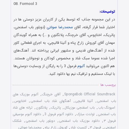
08. Formool 3
توضیحات:
در این مجموعه جذاب که توسط یکی از کاربران عزیز دوستی ها در
اختیار شما قرار گرفته، آقای
محمدرضا صولتی
(دوبلور باب اسفنجی،
پاتریک، اختاپوس، آقای خرچنگ، پلانگتون و …) به همراه گویندگان
مهمان آقای کوروش زارع پناه و آنیتا قالیچی، به اجرای قطعاتی کاور
شده از آهنگ‌های قدیمی و مشهور ایرانی پرداخته اند. آهنگ‌های
اجرا شده عموما سبک شاد و مخصوص کودکان و نوجوانان هستند.
هم اکنون می‌توانید
آلبوم
فرمول 3 را به رایگان از وبسایت دوستی‌ها
با لینک مستقیم و ترافیک نیم بها دانلود کنید.
برچسب ها
SpongeBob Official Soundtrack
,
آقای خرچنگ
,
آلبوم موزیک های
باب اسفنجی
,
آنیتا قالیچی
,
آهنگهای شاد باب اسفنجی
,
اختاپوس
,
اسپونگ باب
,
باب اسفنجی موزیکال
,
پاتریک
,
پلانگتون
,
ترانه های شاد
باب اسفنجی
,
تولدت مبارک
,
دانلود آلبوم فرمول 3
,
دانلود آلبوم موسیقی
فرمول ۳
,
دانلود موزیک باب اسفنجی
,
دوبلور باب اسفنجی
,
شکلک
اسفنجی
,
فرمول ۳
,
کنسرت شاد
,
کوروش زارع پناه
,
محمدرضا صولتی