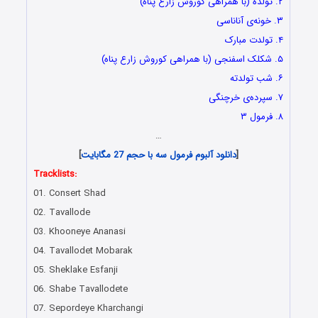
۲. تولده (با همراهی کوروش زارع پناه)
۳. خونه‌ی آناناسی
۴. تولدت مبارک
۵. شکلک اسفنجی (با همراهی کوروش زارع پناه)
۶. شب تولدته
۷. سپرده‌ی خرچنگی
۸. فرمول ۳
…
[
دانلود آلبوم فرمول سه با حجم 27 مگابایت
]
Tracklists:
01. Consert Shad
02. Tavallode
03. Khooneye Ananasi
04. Tavallodet Mobarak
05. Sheklake Esfanji
06. Shabe Tavallodete
07. Sepordeye Kharchangi