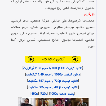
هستند که تعریفی بیست از زندگی خود ارائه دهند غافل از آن که
بدجوری از تعارضات ذهنی رنج می‌برند…
بازیگران:
محمدرضا شریفی‌نیا، علی صادقی، نیوشا ضیغمی، سحر قریشی،
نسرین مقانلو، میرطاهر مظلومی، سیروس همتی، مریم سعادت،
مهتاج نجومی، شهین تسلیمی، صدیقه کیانفر، حسین ملکی، مهدی
صارمی، احمدرضا موسوی، صالح مستقیمی، شیرین ایزدی، آیدا
نوری
[
دانلود کیفیت 1080p HQ با حجم 2.05 گیگابایت
]
[
دانلود کیفیت 1080p با حجم 1.49 گیگابایت
]
[
دانلود کیفیت 720p با حجم 557 مگابایت
]
[
دانلود کیفیت 480p با حجم 505 مگابایت
]
[
پشت صحنه 1080p
] [
720p
] [
480p
]