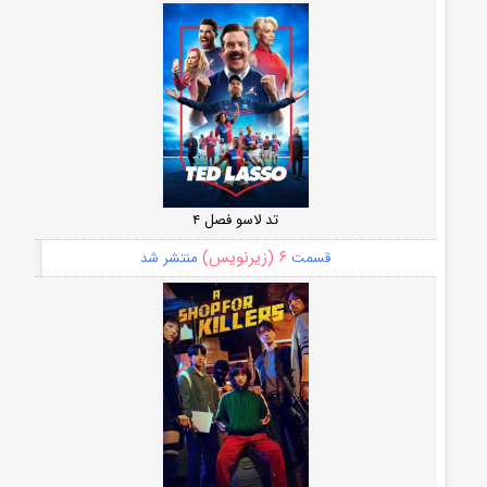
تد لاسو فصل ۴
۶ (زیرنویس)
قسمت
منتشر شد