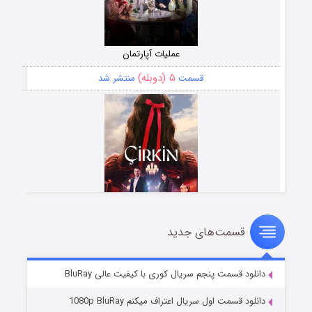
عملیات آپارتمان
۵ (دوبله)
قسمت
منتشر شد
قسمت‌های جدید
سریال زشت
۲ (زیرنویس)
قسمت
منتشر شد
دانلود قسمت پنجم سریال کوری با کیفیت عالی BluRay
دانلود قسمت اول سریال اعتراف میکنم 1080p BluRay