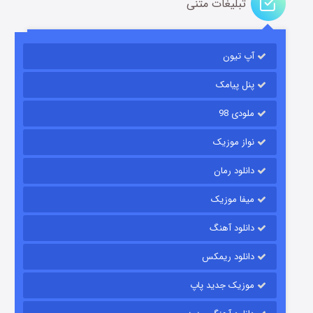
تبلیغات متنی
آپ تیون
باب اسفنجی فصل ۱۷
۶ (زیرنویس)
قسمت
منتشر شد
پنل پیامک
ملودی 98
نواز موزیک
دانلود رمان
میفا موزیک
دانلود آهنگ
رویایی برای تو
دانلود ریمکس
۱۵ (دوبله)
قسمت
منتشر شد
موزیک جدید پاپ