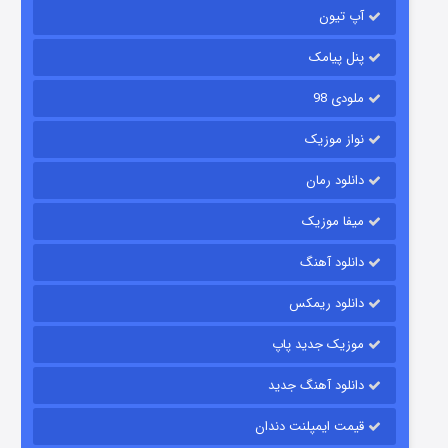
آپ تیون
۶ (زیرنویس)
قسمت
منتشر شد
پنل پیامک
ملودی 98
نواز موزیک
دانلود رمان
میفا موزیک
رویایی برای تو
دانلود آهنگ
۱۵ (دوبله)
قسمت
منتشر شد
دانلود ریمکس
موزیک جدید پاپ
دانلود آهنگ جدید
قیمت ایمپلنت دندان