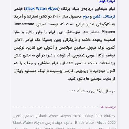
درباره فیلم:
فیلم سینمایی دریاچه‌ی سیاه: پرتگاه (
Black Water: Abyss
) فیلمی
ترسناک
،
اکشن
و
درام
محصول سال ۲۰۲۰ دو کشور استرالیا و آمریکا
به کارگردانی اندرو تراکی است که توسط کمپانی Cornerstone
Pictures منتشر شد. نویسندگی این فیلم را جان رادلی و سارا
اسمیت برعهده داشته و بازیگرانی چون جسیکا مک نیامی، آمالی
گلدن، لوک میچل، بنیامین هوتجس و آنتونی جی شارپ، لوئیس
توشیو اوکادا، رومی کیکوچی، آنا کوبات و غیره در آن به ایفای نقش
پرداخته‌اند. نسخه سانسور شده این فیلم تماشایی و جذاب را هم
اکنون میتوانید با زیرنویس فارسی چسبیده با لینک مستقیم رایگان
از سایت دوستی ها دانلود کنید.
در حال بارگذاری پخش کننده...
برچسب ها
Black Water: Abyss 2020 1080p FHD BluRay
,
تماشای آنلاین
Black Water: Abyss 2020
,
دانلود دوبله فارسی Black Water: Abyss