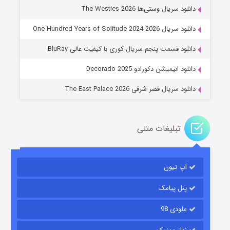
دانلود سریال وستی‌ها The Westies 2026
دانلود سریال One Hundred Years of Solitude 2024-2026
عملیات آپارتمان
دانلود قسمت پنجم سریال کوری با کیفیت عالی BluRay
۲ (زیرنویس)
قسمت
منتشر شد
دانلود انیمیشن دکورادو Decorado 2025
دانلود سریال قصر شرقی The East Palace 2026
تبلیغات متنی
آپ تیون
مردگان متحرک: شهر مرده ۳
۲ (زیرنویس)
قسمت
منتشر شد
پنل پیامک
ملودی 98