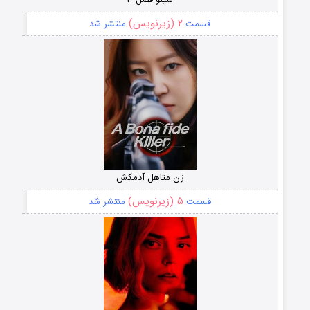
۲ (زیرنویس)
قسمت
منتشر شد
زن متاهل آدمکش
۵ (زیرنویس)
قسمت
منتشر شد