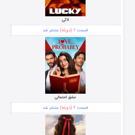
لاکی
۲ (دوبله)
قسمت
منتشر شد
عشق احتمالی
۶ (دوبله)
قسمت
منتشر شد