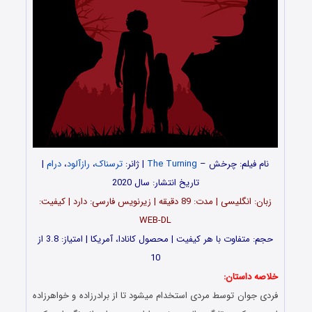
نام فیلم: چرخش –
The Turning
| ژانر:
ترسناک
،
رازآلود
،
درام
|
تاریخ انتشار: سال 2020
زبان: انگلیسی | مدت: 89 دقیقه | زیرنویس فارسی: دارد | کیفیت:
WEB-DL
حجم: متفاوت با هر کیفیت | محصول کانادا، آمریکا | امتیاز: 3.8 از
10
خلاصه داستان:
فردی جوان توسط مردی استخدام میشود تا از برادرزاده و خواهرزاده