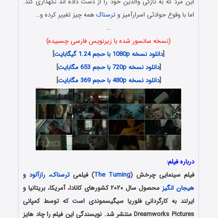
این مرد که به تازگی والدین‌ خود را از دست داده‌ اند نگهداری کند.
اما با وقوع حوادثی اسرارآمیز و
ترسناک
همه چیز تغییر کرده و…
…
(نسخه سانسور شده با زیرنویس فارسی چسبیده)
[
دانلود نسخه 1080p با حجم 1.24 گیگابایت
]
[
دانلود نسخه 720p با حجم 653 مگابایت
]
[
دانلود نسخه 480p با حجم 369 مگابایت
]
درباره فیلم:
فیلم سینمایی چرخش (
The Turning
) فیلمی
ترسناک
،
رازآلود
و
هیجان انگیز
محصول سال ۲۰۲۰ کشورهای کانادا، آمریکا، بریتانیا و
ایرلند به کارگردانی فلوریا سیگیسموندی است که توسط کمپانی
Dreamworks Pictures منتشر شد. نویسندگی این فیلم را چاد هایز