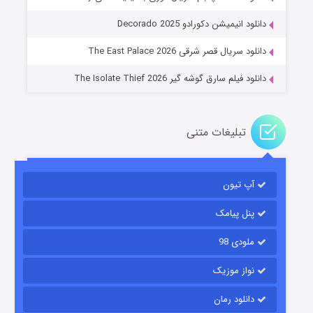
عملیات آپارتمان
دانلود انیمیشن دکورادو Decorado 2025
۲ (زیرنویس)
قسمت
منتشر شد
دانلود سریال قصر شرقی The East Palace 2026
دانلود فیلم سارق گوشه گیر The Isolate Thief 2026
تبلیغات متنی
آپ تیون
مردگان متحرک: شهر مرده ۳
۲ (زیرنویس)
قسمت
منتشر شد
پنل پیامک
ملودی 98
نواز موزیک
دانلود رمان