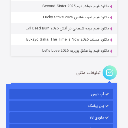
دانلود فیلم خواهر دوم Second Sister 2025
جادوگری در مغولستان
دانلود فیلم ضربه شانس Lucky Strike 2026
۱۴ (زیرنویس)
قسمت
منتشر شد
دانلود فیلم مرده شیطانی در آتش Evil Dead Burn 2026
دانلود مستند Bukayo Saka: The Time is Now 2026
دانلود فیلم بیا عشق بورزیم Let’s Love 2026
تبلیغات متنی
باب اسفنجی فصل ۱۷
آپ تیون
۶ (زیرنویس)
قسمت
منتشر شد
پنل پیامک
ملودی 98