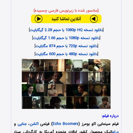
(سانسور شده با زیرنویس فارسی چسبیده)
[
دانلود نسخه 1080p HQ با حجم 2.28 گیگابایت
]
[
دانلود نسخه 1080p با حجم 1.66 گیگابایت
]
[
دانلود نسخه 720p با حجم 874 مگابایت
]
[
دانلود نسخه 480p با حجم 600 مگابایت
]
درباره فیلم:
فیلم سینمایی اکو بومرز (
Echo Boomers
) فیلمی
اکشن
،
جنایی
و
درام
اتیک محصول کشور ایالات متحده آمریکا به کارگردانی سث