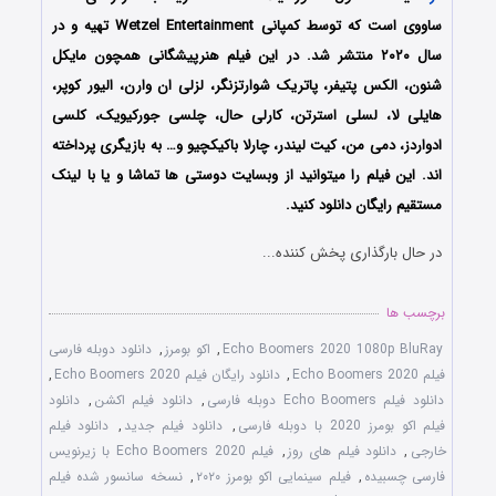
ساووی است که توسط کمپانی Wetzel Entertainment تهیه و در
سال ۲۰۲۰ منتشر شد. در این فیلم هنرپیشگانی همچون مایکل
شنون، الکس پتیفر، پاتریک شوارتزنگر، لزلی ان وارن، الیور کوپر،
هایلی لا، لسلی استرتن، کارلی حال، چلسی جورکیویک، کلسی
ادواردز، دمی من، کیت لیندر، چارلا باکیکچیو و… به بازیگری پرداخته
اند. این فیلم را میتوانید از وبسایت دوستی ها تماشا و یا با لینک
مستقیم رایگان دانلود کنید.
در حال بارگذاری پخش کننده...
برچسب ها
Echo Boomers 2020 1080p BluRay
,
اکو بومرز
,
دانلود دوبله فارسی
فیلم Echo Boomers 2020
,
دانلود رایگان فیلم Echo Boomers 2020
,
دانلود فیلم Echo Boomers دوبله فارسی
,
دانلود فیلم اکشن
,
دانلود
فیلم اکو بومرز 2020 با دوبله فارسی
,
دانلود فیلم جدید
,
دانلود فیلم
خارجی
,
دانلود فیلم های روز
,
فیلم Echo Boomers 2020 با زیرنویس
فارسی چسبیده
,
فیلم سینمایی اکو بومرز ۲۰۲۰
,
نسخه سانسور شده فیلم