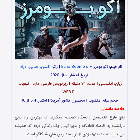
نام فیلم: اکو بومرز –
Echo Boomers
| ژانر:
اکشن
،
جنایی
،
درام
|
تاریخ انتشار: سال 2020
زبان: انگلیسی | مدت: 94 دقیقه | زیرنویس فارسی: دارد | کیفیت:
WEB-DL
حجم فیلم: متفاوت | محصول کشور آمریکا | امتیاز: 5.4 از 10
خلاصه داستان:
پنج فارغ التحصیل دانشگاه تصمیم میگیرند که بهترین راه برای
بازگشت به اقتصاد ناعادلانه و مهیا کردن یک زندگی مرفه که همیشه
می خواسته اند، تنها دزدی از ثروتمندترین های شیکاگو است…