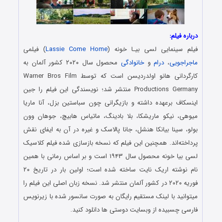
درباره فیلم:
فیلم سینمایی لسی بیـا خونه (
Lassie Come Home
) فیلمی
ماجراجویی
،
درام
و
خانوادگی
محصول سال ۲۰۲۰ کشور آلمان به
کارگردانی هانو اولدردیسن است که توسط Warner Bros Film
Productions Germany منتشر شد؛ نویسندگی این فیلم را جین
اینسکاف برعهده داشته و بازیگرانی چون سباستین بزل، آنا ماریا
میوهی، نیکو ماریشکا، بلا بادینگ، ماتیاس هابیچ، جوهان وون
بولو، سینا بیانکا هنشل، جانا پالاسک و غیره در آن به ایفای نقش
پرداخته‌اند. همچنین این فیلم که نسخه بازسازی شده فیلم کلاسیک
لسی بیا خونه محصول سال ۱۹۴۳ است و بر اساس رمانی با همین
نام نوشته اریک نایت ساخته شده است؛ اولین بار در تاریخ ۲۰
فوریه ۲۰۲۰ در کشور آلمان منتشر شد. نسخه زبان اصلی این فیلم را
میتوانید با لینک مستقیم رایگان به صورت سانسور شده با زیرنویس
فارسی چسبیده از وبسایت دوستی ها دانلود کنید.