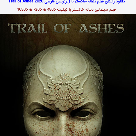
دانلود رایگان فیلم دنباله خاکستر با زیرنویس فارسی Trail of Ashes 2020
فیلم سینمایی دنباله خاکستر با کیفیت 1080p & 720p & 480p