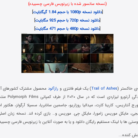
(نسخه سانسور شده با زیرنویس فارسی چسبیده)
[
دانلود نسخه 1080p با حجم 1.84 گیگابایت
]
[
دانلود نسخه 720p با حجم 925 مگابایت
]
[
دانلود نسخه 480p با حجم 471 مگابایت
]
ه‌ی خاکستر (
Trail of Ashes
) یک فیلم فانتزی و
رازآلود
محصول مشترک کشورهای آمریک
کارگردانی و نویسندگی 
رج آنتاریس، کارینا کارت، میدالیا روزاریو، جاسمین سانابریا، سسیلا آرگولز، هکتور اس
ئیجی، مایکل موریس زامورا، مایکل جِی. موریس و… بازی کرده اند. نسخه زبان اصلی
وستی ها با لینک مستقیم رایگان دانلود و یا به صورت آنلاین با زیرنویس فارسی چسبیده
ش کننده...