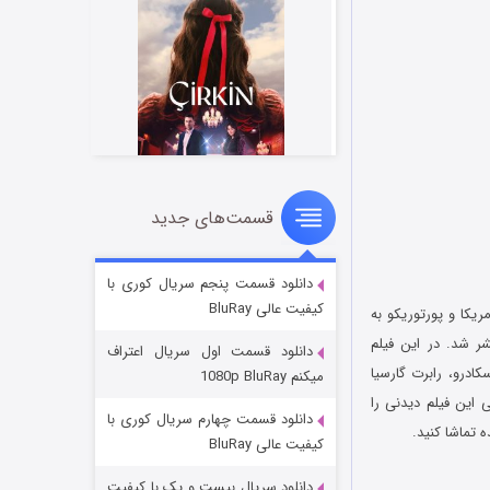
قسمت‌های جدید
سریال زشت
۲ (زیرنویس)
قسمت
منتشر شد
دانلود قسمت پنجم سریال کوری با
کیفیت عالی BluRay
ا و پورتوریکو به
آرتورو لیزاردی است که در سال ۲۰۲۰ از طرف کمپانی Polymorph Films منتشر شد. در این فیلم
دانلود قسمت اول سریال اعتراف
کادرو، رابرت گارسیا
میکنم 1080p BluRay
 این فیلم دیدنی را
دانلود قسمت چهارم سریال کوری با
 تماشا کنید.
کیفیت عالی BluRay
دانلود سریال بیست و یک با کیفیت