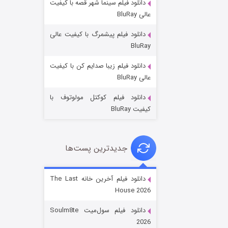
دانلود فیلم سینما شهر قصه با کیفیت
عالی BluRay
دانلود فیلم پیشمرگ با کیفیت عالی
BluRay
دانلود فیلم زیبا صدایم کن با کیفیت
جادوگری در مغولستان
عالی BluRay
۱۴ (زیرنویس)
قسمت
منتشر شد
دانلود فیلم کوکتل مولوتوف با
کیفیت BluRay
جدیدترین پست‌ها
دانلود فیلم آخرین خانه The Last
House 2026
باب اسفنجی فصل ۱۷
دانلود فیلم سول‌میت Soulm8te
۶ (زیرنویس)
قسمت
منتشر شد
2026