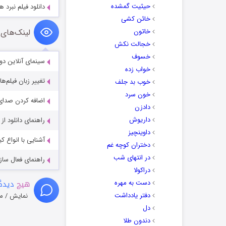
حیثیت گمشده
دانلود فیلم نبرد هواپیمای مس
خائن کشی
خاتون
لینک‌های 
خجالت نکش
خسوف
سینمای آنلاین دو
خواب زده
تغییر زبان فیلم‌ها
خوب بد جلف
خون سرد
اضافه کردن صدای 
دادزن
داریوش
راهنمای دانلود ا
داوینچیز
آشنایی با انواع ک
دختران کوچه غم
در انتهای شب
راهنمای فعال سازی کیفیت R
دراکولا
هیچ
دیدگا
دست به مهره
دفتر یادداشت
نمایش / م
دل
دندون طلا