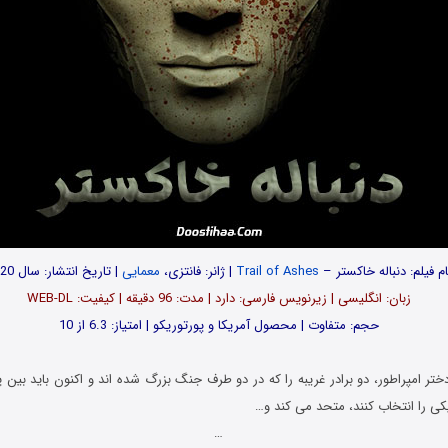
ام فیلم: دنباله خاکستر –
Trail of Ashes
| ژانر: فانتزی،
معمایی
| تاریخ انتشار: سال 2020
زبان: انگلیسی | زیرنویس فارسی: دارد | مدت: 96 دقیقه | کیفیت: WEB-DL
حجم: متفاوت | محصول آمریکا و پورتوریکو | امتیاز: 6.3 از 10
ر امپراطور، دو برادر غریبه را که در دو طرف جنگ بزرگ شده اند و اکنون باید بین 
ی را انتخاب کنند، متحد می کند و…
…