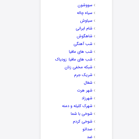
سووشون
سیاه چاله
سیاوش
شام ایرانی
شاهگوش
شب آهنگی
شب های مافیا
شب های مافیا: زودیاک
شبکه مخفی زنان
شریک جرم
شغال
شهر هرت
شهرزاد
شهرک کلیله و دمنه
شوخی با شما
شوخی کردم
صداتو
ضد