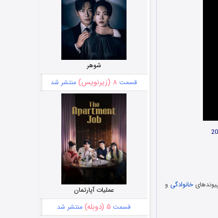
شوهر
۸ (زیرنویس)
قسمت
منتشر شد
پیوندهای
خانوادگی
و
عملیات آپارتمان
۵ (دوبله)
قسمت
منتشر شد