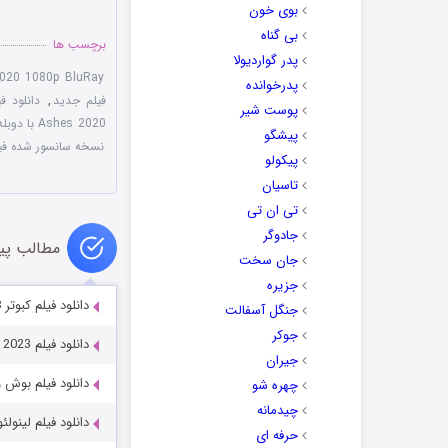
بوی خون
بی گناه
برچسب ها
پدر گواردیولا
2020 1080p BluRay
پدرخوانده
فیلم جدید
,
دانلود ف
پوست شیر
Ashes 2020 با دوبله فارسی
پیشگو
نسخه سانسور شده فیلم  of Ashes 2020
پیکولو
تاسیان
تی ان تی
جادوگر
مطالب پی
جان سخت
جزیره
دانلود فیلم کبوتر The Pigeon 2018
جنگل آسفالت
جوکر
دانلود فیلم Horror in the High Desert 2: Minerva 2023
جیران
دانلود فیلم بوش و راکیت  2022
چهره شو
چیدمانه
دانلود فیلم لینولئوم leum 2022
حرفه ای