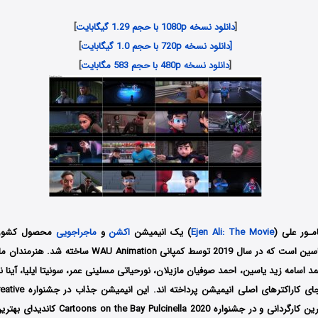
[
دانلود نسخه 1080p با حجم 1.29 گیگابایت
]
[دانلود نسخه 720p با حجم 1.0 گیگابایت
]
[
دانلود نسخه 480p با حجم 583 مگابایت
]
مـور علی (
Ejen Ali: The Movie
) یک انیمیشن
اکشن
و
ماجراجویی
محصول کشور ما
محمد اسامه زید یاسین است که در سال 2019 توسط کمپانی tion
د اسامه زید یاسین، احمد صوفیان مازیلان، نورحیاتی مسلینی عمر، سونیتا ایلیا، آینا ند
به صداپیشگی به جای کاراکتر
کاندیدای جایزه بهترین کارگردانی و در جشنواره 2020