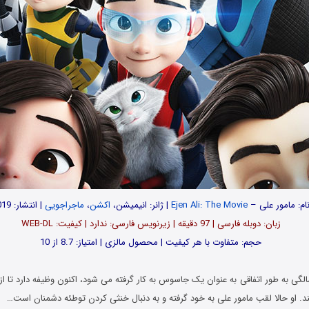
ام: مامور علی –
Ejen Ali: The Movie
| ژانر: انیمیشن،
اکشن
،
ماجراجویی
| انتشار: 2019
زبان: دوبله فارسی | 97 دقیقه | زیرنویس فارسی: ندارد | کیفیت: WEB-DL
حجم: متفاوت با هر کیفیت | محصول مالزی | امتیاز: 8.7 از 10
لگی به طور اتفاقی به عنوان یک جاسوس به کار گرفته می شود، اکنون وظیفه دارد تا از شه
. او حالا لقب مامور علی به خود گرفته و به دنبال خنثی کردن توطئه دشمنان است…