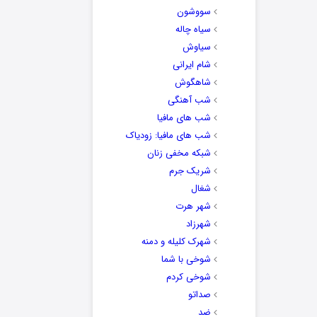
سووشون
سیاه چاله
سیاوش
شام ایرانی
شاهگوش
شب آهنگی
شب های مافیا
شب های مافیا: زودیاک
شبکه مخفی زنان
شریک جرم
شغال
شهر هرت
شهرزاد
شهرک کلیله و دمنه
شوخی با شما
شوخی کردم
صداتو
ضد