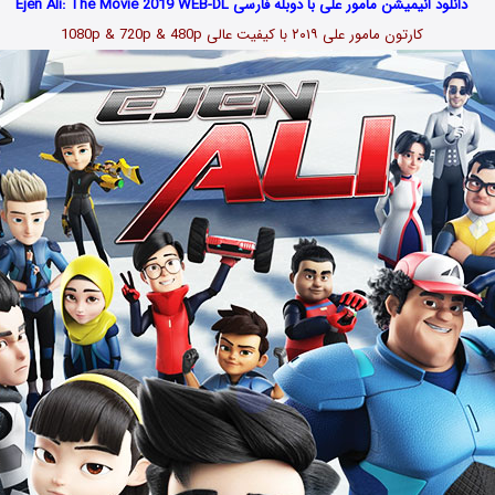
دانلود انیمیشن مامور علی با دوبله فارسی Ejen Ali: The Movie 2019 WEB-DL
کارتون مامور علی
۲۰۱۹
با کیفیت عالی 1080p & 720p & 480p