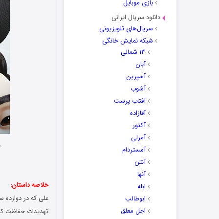
بازی موبایل
دانلود سریال ایرانی
سریال‌های تلویزیونی
شبکه نمایش خانگی
۱۳ شمالی
آبان
آسپرین
آشوب
آفتاب پرست
آقازاده
آکتور
آمرلی
ن
آمستردام
آنتن
آنها
خلاصه داستان:
ابله
علی که در دوازده سا
ابوطالب
اجل معلق
تهدیدات حفاظت کند