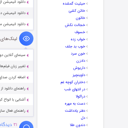
دانلود انیمیشن اژدهای آرزو
حیثیت گمشده
خائن کشی
دانلود انیمیشن دنیای شارلوت 
خاتون
دانلود انیمیشن ماجراهای موگلی
خجالت نکش
خسوف
لینک‌های 
خواب زده
خوب بد جلف
خون سرد
سینمای آنلاین دو
دادزن
تغییر زبان فیلم‌ها
داریوش
داوینچیز
اضافه کردن صدای 
دختران کوچه غم
راهنمای دانلود ا
در انتهای شب
دراکولا
آشنایی با انواع ک
دست به مهره
دفتر یادداشت
راهنمای فعال سازی کیفیت R
دل
۳۱
دیدگاه
دندون طلا