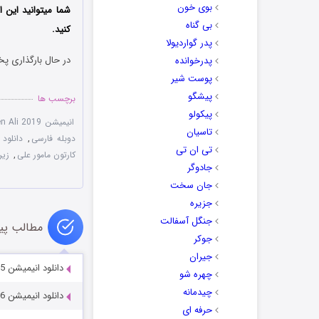
بوی خون
شما میتوانید این ا
بی گناه
کنید.
پدر گواردیولا
در حال بارگذاری پخ
پدرخوانده
پوست شیر
پیشگو
برچسب ها
پیکولو
انیمیشن Ejen Ali 2019 با زیرنویس چسبیده
تاسیان
دوبله فارسی
,
دانلود دوبله
تی ان تی
کارتون مامور علی
,
زیرنوی
جادوگر
جان سخت
جزیره
جنگل آسفالت
مطالب پی
جوکر
جیران
دانلود انیمیشن Lilo & Stitch 2: Stitch Has a Glitch 2005
چهره شو
چیدمانه
دانلود انیمیشن Dogstar: Christmas in Space 2016
حرفه ای