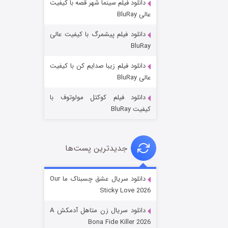
دانلود فیلم سینما شهر قصه با کیفیت
عالی BluRay
دانلود فیلم پیشمرگ با کیفیت عالی
BluRay
دانلود فیلم زیبا صدایم کن با کیفیت
عملیات آپارتمان
عالی BluRay
۲ (زیرنویس)
قسمت
منتشر شد
دانلود فیلم کوکتل مولوتوف با
کیفیت BluRay
جدیدترین پست‌ها
دانلود سریال عشق چسبناک ما Our
Sticky Love 2026
مردگان متحرک: شهر مرده ۳
دانلود سریال زن متاهل آدمکش A
۲ (زیرنویس)
قسمت
منتشر شد
Bona Fide Killer 2026