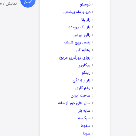
نمایش / م
دومینو
دیو و ماه پیشونی
راز بقا
راز یک پرونده
رالی ایرانی
رقص روی شیشه
رهایم کن
روزی روزگاری مریخ
ریکاوری
رینگو
زار و زندگی
زخم کاری
ساخت ایران
سال های دور از خانه
سایه باز
سرگیجه
سقوط
سودا