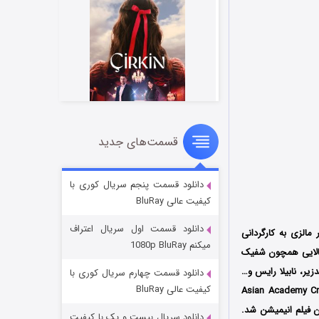
قسمت‌های جدید
سریال زشت
۵ (زیرنویس)
قسمت
منتشر شد
دانلود قسمت پنجم سریال کوری با
کیفیت عالی BluRay
دانلود قسمت اول سریال اعتراف
لزی به کارگردانی
میکنم 1080p BluRay
WAU Anima ساخته شد. هنرمندان مالایی همچون شفیک
زیر، نابیلا رایس و…
دانلود قسمت چهارم سریال کوری با
کیفیت عالی BluRay
های اصلی انیمیشن پرداخته اند. این انیمیشن جذاب در جشنواره Asian Academy Creative
Cartoons on the Bay Pulcinella  کاندیدای بهترین فیلم انیمیشن شد.
دانلود سریال بیست و یک با کیفیت