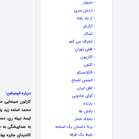
احضار
ارتش سری
از یاد رفته
ازازیل
اسکار
اعتراف می کنم
افعی تهران
اکازیون
اکنون
الکلاسیکو
انجمن اشباح
اهل ایران
درباره انیمیشن:
آوای جادویی
کارتون سینمایی ما
بازنده
بالش ها
ایسا، نبیله ری، محم
بامداد خمار
برتا: داستان یک اسلحه
بلیط یک‌‌ طرفه