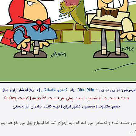
 انیمیشن: دیرین دیرین –
Dirin Dirin
| ژانر:
کمدی
،
خانوادگی
| تاریخ انتشار: پاییز سال 1399
تعداد قسمت ها: نامشخص | مدت زمان هر قسمت: 25 دقیقه | کیفیت: BluRay
حجم: متفاوت | محصول کشور ایران | تهیه کننده: برادران ابوالحسنی
ودن خسته شده و احساس می کند که باید ازدواج کند اما ازدواج پول می خواهد. پس
د …