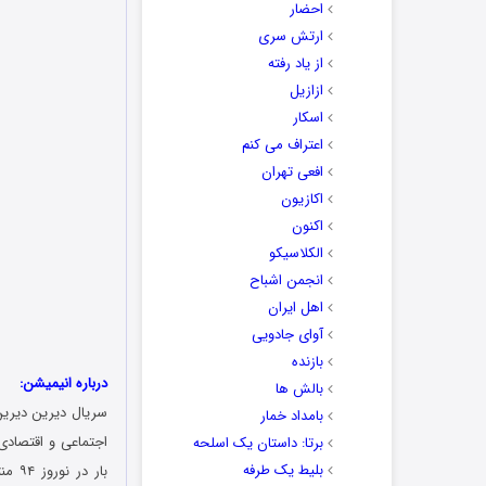
احضار
ارتش سری
از یاد رفته
ازازیل
اسکار
اعتراف می کنم
افعی تهران
اکازیون
اکنون
الکلاسیکو
انجمن اشباح
اهل ایران
آوای جادویی
بازنده
درباره انیمیشن:
بالش ها
سریال دیرین دیرین 
بامداد خمار
اجتماعی و اقتصاد
برتا: داستان یک اسلحه
بلیط یک‌‌ طرفه