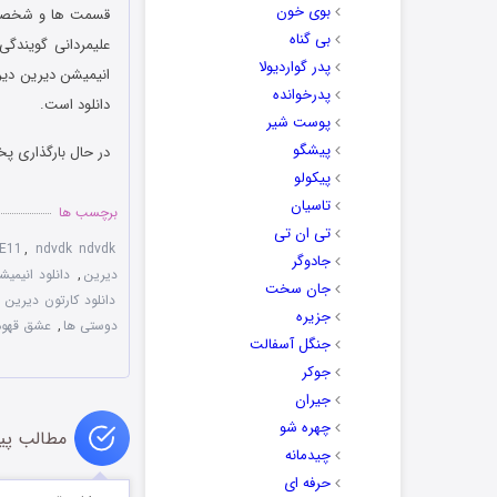
بوی خون
قسمت ها و شخصیت 
بی گناه
علیمردانی گویندگ
پدر گواردیولا
انیمیشن دیرین دیری
پدرخوانده
دانلود است.
پوست شیر
پیشگو
در حال بارگذاری پخ
پیکولو
تاسیان
برچسب ها
تی ان تی
1E11
,
ndvdk ndvdk
جادوگر
دیرین
,
دانلود انیمی
جان سخت
دانلود کارتون دیرین 
جزیره
دوستی ها
,
عشق قهوه
جنگل آسفالت
جوکر
جیران
چهره شو
مطالب پی
چیدمانه
حرفه ای