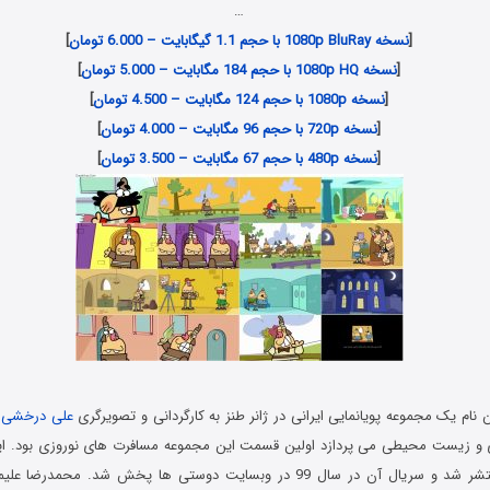
…
[
نسخه 1080p BluRay با حجم 1.1 گیگابایت – 6.000 تومان
]
[
نسخه 1080p HQ با حجم 184 مگابایت – 5.000 تومان
]
[
نسخه 1080p با حجم 124 مگابایت – 4.500 تومان
]
[
نسخه 720p با حجم 96 مگابایت – 4.000 تومان
]
[
نسخه 480p با حجم 67 مگابایت – 3.500 تومان
]
نام یک مجموعه پویانمایی ایرانی در ژانر طنز به کارگردانی و تصویرگری
علی درخشی
ا
ی و زیست محیطی می پردازد اولین قسمت این مجموعه مسافرت های نوروزی بود. 
بار در نوروز ۹۴ منتشر شد و سریال آن در سال 99 در وبسایت دوستی ها پخش شد. م