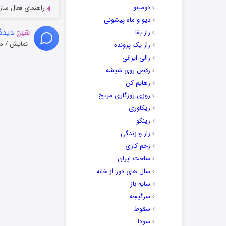
دومینو
راهنمای فعال سازی کیفیت R
دیو و ماه پیشونی
هیچ
دیدگا
راز بقا
نمایش / م
راز یک پرونده
رالی ایرانی
رقص روی شیشه
رهایم کن
روزی روزگاری مریخ
ریکاوری
رینگو
زار و زندگی
زخم کاری
ساخت ایران
سال های دور از خانه
سایه باز
سرگیجه
سقوط
سودا