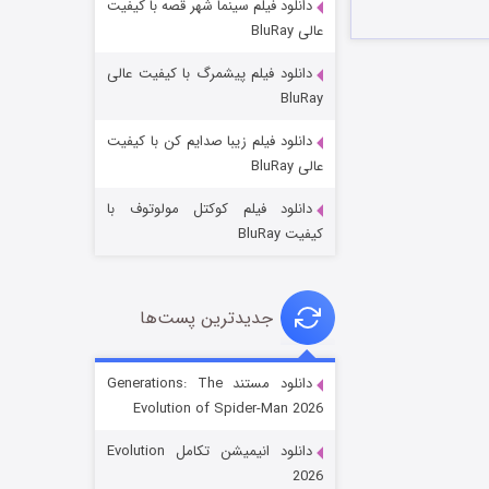
دانلود فیلم سینما شهر قصه با کیفیت
عالی BluRay
دانلود فیلم پیشمرگ با کیفیت عالی
BluRay
دانلود فیلم زیبا صدایم کن با کیفیت
باب اسفنجی فصل ۱۷
عالی BluRay
۶ (زیرنویس)
قسمت
منتشر شد
دانلود فیلم کوکتل مولوتوف با
کیفیت BluRay
جدیدترین پست‌ها
دانلود مستند Generations: The
Evolution of Spider-Man 2026
رویایی برای تو
دانلود انیمیشن تکامل Evolution
۱۵ (دوبله)
قسمت
منتشر شد
2026