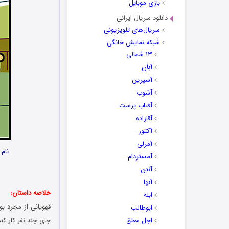
بازی موبایل
دانلود سریال ایرانی
سریال‌های تلویزیونی
شبکه نمایش خانگی
۱۳ شمالی
آبان
آسپرین
آشوب
آفتاب پرست
آقازاده
آکتور
آمرلی
نام
آمستردام
آنتن
آنها
خلاصه داستان:
ابله
قهویانی از مجرد ب
ابوطالب
اجل معلق
جای چند نفر کار کن