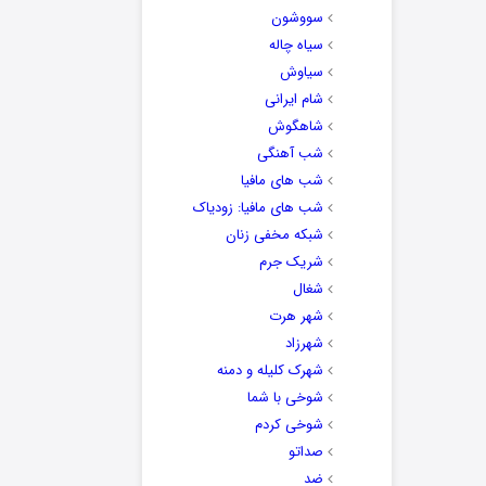
سووشون
سیاه چاله
سیاوش
شام ایرانی
شاهگوش
شب آهنگی
شب های مافیا
شب های مافیا: زودیاک
شبکه مخفی زنان
شریک جرم
شغال
شهر هرت
شهرزاد
شهرک کلیله و دمنه
شوخی با شما
شوخی کردم
صداتو
ضد