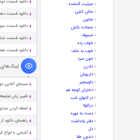
دانلود قسمت دوم ان
حیثیت گمشده
خائن کشی
دانلود قسمت دهم ان
خاتون
دانلود قسمت سوم ان
خجالت نکش
خسوف
دانلود قسمت ششم ا
خواب زده
دانلود قسمت هفتم ا
خوب بد جلف
خون سرد
لینک‌های 
دادزن
داریوش
داوینچیز
سینمای آنلاین دو
دختران کوچه غم
تغییر زبان فیلم‌ها
در انتهای شب
دراکولا
اضافه کردن صدای 
دست به مهره
راهنمای دانلود ا
دفتر یادداشت
دل
آشنایی با انواع ک
دندون طلا