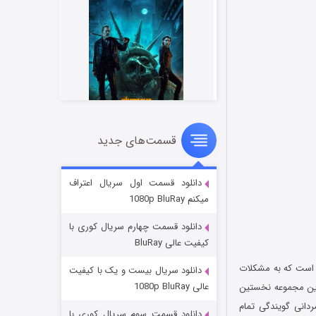
قسمت‌های جدید
مردگان متحرک: شهر مرده ۳
۲ (زیرنویس)
قسمت
منتشر شد
دانلود قسمت اول سریال اعتراف
میکنم 1080p BluRay
دانلود قسمت چهارم سریال کوری با
کیفیت عالی BluRay
ست که به مشکلات
دانلود سریال بیست و یک با کیفیت
عالی 1080p BluRay
این مجموعه نخستین
حمدرضا علیمردانی گویندگی تمام
دانلود قسمت سوم سریال کوری با