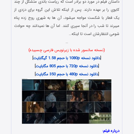
داستان فیلم در مورد دو برادر است که ریاست باندی متشکل از چند
کابوی را بر عهده دارند. پس از اینکه تلاش این گروه برای دزدی از
یک قطار با شکست مواجه میشود، آن ها به شهری روح زده پناه
میبرند تا شب را در آنجا سپری کنند. اما آن ها نمیدانند چه حوادث
شومی انتظارشان است تا اینکه…
…
(نسخه سانسور شده با زیرنویس فارسی چسبیده)
[
دانلود نسخه 1080p با حجم 1.58 گیگابایت
]
[
دانلود نسخه 720p با حجم 805 مگابایت
]
[
دانلود نسخه 480p با حجم 350 مگابایت
]
درباره فیلم: