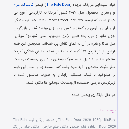
فیلم سینمایی در رنگ پریده (
The Pale Door
) فیلمی
ترسناک
،
درام
و وسترن محصول سال ۲۰۲۰ کشور آمریکا به کارگردانی آرون بی
کونتز است که توسط Paper Street Pictures منتشر شد. نویسندگی
این فیلم را آرون بی کونتز و کامرون بورنز برعهده داشته و بازیگرانی
چون ملورا والترز، پت هیلی، زکری نایتون، استن شو، نوآ سیگان،
بیل ساگا و غیره در آن به ایفای نقش پرداخته‌اند. همچنین این فیلم
اولین بار در تاریخ ۲۱ آگوست ۲۰۲۰ در شبکه نمایش خانگی آمریکا
منتشر شد و به دلیل ادغام سبک وسترن با دنیای وحشت توانست
نظر مثبت منتقدین را به خود جلب کند. نسخه زبان اصلی این فیلم
را میتوانید با لینک مستقیم رایگان به صورت سانسور شده با
زیرنویس فارسی چسبیده از وبسایت دوستی ها دانلود کنید.
در حال بارگذاری پخش کننده...
برچسب ها
The Pale Door 2020 1080p BluRay
,
دانلود رایگان فیلم The Pale
Door 2020
,
دانلود فیلم جدید
,
دانلود فیلم خارجی
,
دانلود فیلم در رنگ