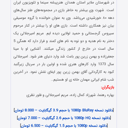
در شهرستان ملایر استان همدان هنرپیشه سینما و تلویزیون ایران
است. شهرت وی بیشتر به خاطر بازی در مجموعه‌های طنز سال‌های
دهه ۸۰ خورشیدی می‌باشد. وی به عنوان خواننده با گروه موسیقی
بیان نیز همکاری داشته ‌است. بازی های او را بیشتر در کنار مرحوم
سیروس گرجستانی و حمید لولایی دیده ایم. مریم امیرجلالی یک
دختر به نام هدیه و دو نوه به نام های کمند و فراز دارد که همگی 5
سال است در خارج از کشور زندگی میکنند. آشنایی او با مینا
جعفرزاده و بهمن زرین پور باعث شد وارد دنیای هنر شود. امیرجلالی
سال 1373 وارد کارهای هنری شده و اولین بار در سریال زیرگنبد
کبود به کارگردانی آقای بهمن زرین پور ایفای نقش نمود. در آخرین
شب شام ایرانی مهمان خانه ی او هستیم…
بازیگران:
بهاره رهنما، شهرزاد کمال زاده، مریم امیرجلالی و فلور نظری
دانلود شام ایرانی مریم امیرجلالی
[
دانلود نسخه 1080p BluRay با حجم 3.9 گیگابایت – 8.000 تومان
]
[
دانلود نسخه 1080p HQ با حجم 2.6 گیگابایت – 7.000 تومان
]
[
دانلود نسخه 1080p با حجم 1.5 گیگابایت – 6.500 تومان
]