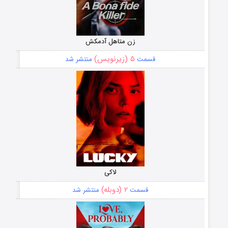
زن متاهل آدمکش
۵ (زیرنویس)
قسمت
منتشر شد
لاکی
۲ (دوبله)
قسمت
منتشر شد