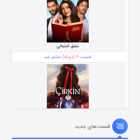
عشق احتمالی
۶ (دوبله)
قسمت
منتشر شد
قسمت‌های جدید
سریال زشت
۵ (زیرنویس)
قسمت
منتشر شد