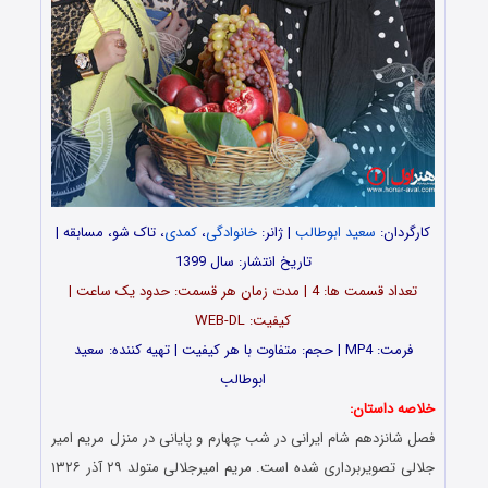
کارگردان:
سعید ابوطالب
| ژانر:
خانوادگی
،
کمدی
، تاک شو، مسابقه |
تاریخ انتشار: سال 1399
تعداد قسمت ها: 4 | مدت زمان هر قسمت: حدود یک ساعت |
کیفیت: WEB-DL
فرمت: MP4 | حجم: متفاوت با هر کیفیت | تهیه کننده: سعید
ابوطالب
خلاصه داستان:
فصل شانزدهم شام ایرانی در شب چهارم و پایانی در منزل مریم امیر
جلالی تصویربرداری شده است. مریم امیرجلالی متولد ۲۹ آذر ۱۳۲۶