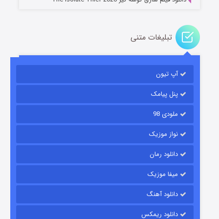
تبلیغات متنی
آپ تیون
مردگان متحرک: شهر مرده ۳
۲ (زیرنویس)
قسمت
منتشر شد
پنل پیامک
ملودی 98
نواز موزیک
دانلود رمان
میفا موزیک
دانلود آهنگ
شکست استوارت در نجات جهان
دانلود ریمکس
۷ (زیرنویس)
قسمت
منتشر شد