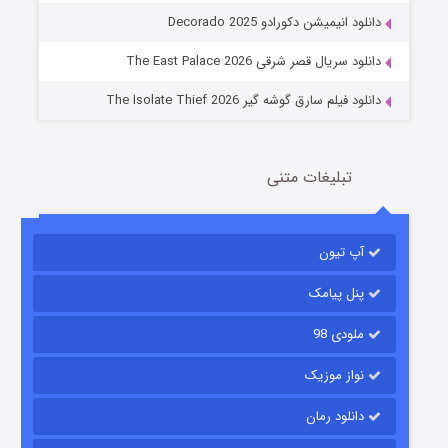
دانلود انیمیشن دکورادو Decorado 2025
2 (زیرنویس)
قسمت
منتشر شد
دانلود سریال قصر شرقی The East Palace 2026
دانلود فیلم سارق گوشه گیر The Isolate Thief 2026
تبلیغات متنی
آپ تیون
مردگان متحرک: شهر مرده ۳
2 (زیرنویس)
قسمت
منتشر شد
پنل پیامک
ملودی 98
نواز موزیک
دانلود رمان