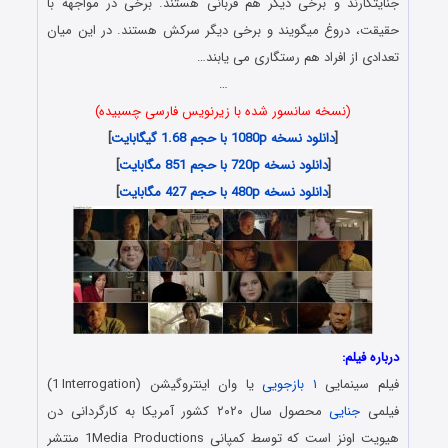
جنایتکارند و برخی دیگر هم قربانی هستند. برخی در مواجهه با
حقیقت، دروغ میگویند و برخی دیگر سرکش هستند. در این میان
تعدادی از افراد هم رستگاری می یابند…
…
(نسخه سانسور شده با زیرنویس فارسی چسبیده)
[
دانلود نسخه 1080p با حجم 1.68 گیگابایت
]
[
دانلود نسخه 720p با حجم 851 مگابایت
]
[
دانلود نسخه 480p با حجم 427 مگابایت
]
درباره فیلم:
فیلم سینمایی
۱ بازجویی
یا وان اینتروگیشن (1
i
Interrogation)
فیلمی
جنایی
محصول سال ۲۰۲۰ کشور آمریکا به کارگردانی دن
هیویت اونز است که توسط کمپانی 1Media Productions منتشر