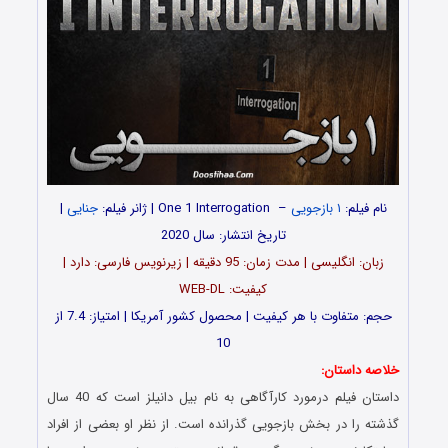
نام فیلم:
۱ بازجویی
– One 1 Interrogation | ژانر فیلم:
جنایی
|
تاریخ انتشار: سال 2020
زبان: انگلیسی | مدت زمان: 95 دقیقه | زیرنویس فارسی: دارد |
کیفیت: WEB-DL
حجم: متفاوت با هر کیفیت | محصول کشور آمریکا | امتیاز: 7.4 از
10
خلاصه داستان:
داستان فیلم درمورد کارآگاهی به نام بیل دانیلز است که 40 سال
گذشته را در بخش بازجویی گذرانده است. از نظر او بعضی از افراد