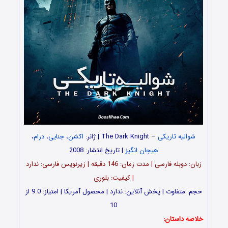
شوالیه تاریکی
– The Dark Knight | ژانر:
اکشن
،
جنایی
،
درام
،
هیجان انگیز
| تاریخ انتشار: 2008
زبان: دوبله فارسی | مدت زمان: 146 دقیقه | زیرنویس فارسی: ندارد
| کیفیت: بلوری
حجم: متفاوت | پخش آنلاین: ندارد | محصول آمریکا | امتیاز: 9.0 از
10
خلاصه داستان: