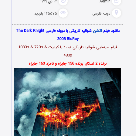
Admin
۰۲ دی ۱۳۹۹
دوبله فارسی
۱۴۵۵۷۵ بازدید
دانلود فیلم
اکشن
شوالیه تاریکی با دوبله فارسی The Dark Knight
2008 BluRay
فیلم سینمایی شوالیه تاریکی
۲۰۰۸
با کیفیت 1080p & 720p &
480p
برنده 2 اسکار، برنده 156 جایزه و نامزد 163 جایزه