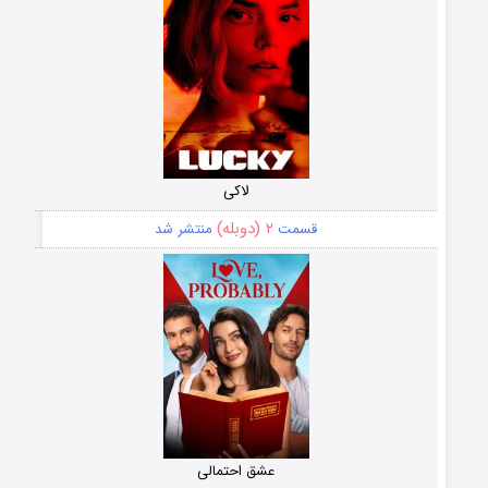
لاکی
۲ (دوبله)
قسمت
منتشر شد
عشق احتمالی