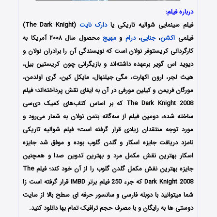
درباره فیلم:
فیلم سینمایی شوالیه تاریکی یا
دارک نایت
(The Dark Knight)
فیلمی
اکشن
،
جنایی
،
درام
و
مهیج
محصول سال ۲۰۰۸ آمریکا به
کارگردانی کریستوفر نولان است که نویسندگی آن را برادران نولان و
دیوید اس گویر برعهده داشته‌اند و بازیگرانی چون کریستین بیل،
هیث لجر، ارون اکهارت، مگی جیلنهال، مایکل کین، گری اولدمن،
مورگان فریمن و کیلین مورفی در آن به ایفای نقش پرداخته‌اند؛ فیلم
The Dark Knight 2008 که بر اساس کتاب‌های کمیک دی‌سی
ساخته شده، دومین فیلم از سه‌گانه بتمن نولان به شمار می‌رود و
مورد توجه منتقدان زیادی قرار گرفته است؛ فیلم شوالیه تاریکی
نامزد دریافت جایزه اسکار و گلدن گلوب بوده و موفق شد جایزه
اسکار بهترین نقش مکمل مرد و بهترین تدوین صدا و همچنین
جایزه بهترین نقش مکمل گلدن گلوب را از آن خود کند؛ فیلم The
Dark Knight 2008 که جرء 250 فیلم برتر IMBD قرار گرفته است زا
شما میتوانید با دوبله فارسی و سانسور حرفه ای سطح بالا از سایت
دوستی ها به رایگان و با مصرف حجم ترافیک تمام بها دانلود کنید.