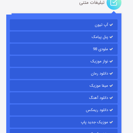
تبلیغات متنی
باب اسفنجی فصل ۱۷
آپ تیون
۶ (زیرنویس)
قسمت
منتشر شد
پنل پیامک
ملودی 98
نواز موزیک
دانلود رمان
میفا موزیک
رویایی برای تو
دانلود آهنگ
۱۵ (دوبله)
قسمت
منتشر شد
دانلود ریمکس
موزیک جدید پاپ