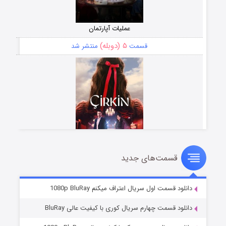
عملیات آپارتمان
۵ (دوبله)
قسمت
منتشر شد
قسمت‌های جدید
سریال زشت
۲ (زیرنویس)
قسمت
منتشر شد
دانلود قسمت اول سریال اعتراف میکنم 1080p BluRay
دانلود قسمت چهارم سریال کوری با کیفیت عالی BluRay