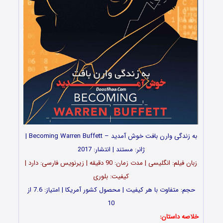
به زندگی وارن بافت خوش آمدید – Becoming Warren Buffett |
ژانر: مستند | انتشار: 2017
زبان فیلم: انگلیسی | مدت زمان: 90 دقیقه | زیرنویس فارسی: دارد |
کیفیت: بلوری
حجم: متفاوت با هر کیفیت | محصول کشور آمریکا | امتیاز: 7.6 از
10
خلاصه داستان: