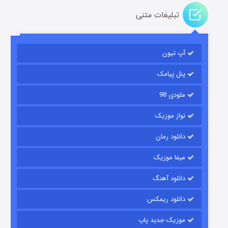
تبلیغات متنی
مردگان متحرک: شهر مرده ۳
2 (زیرنویس)
قسمت
منتشر شد
آپ تیون
پنل پیامک
ملودی 98
نواز موزیک
دانلود رمان
میفا موزیک
شکست استوارت در نجات جهان
دانلود آهنگ
7 (زیرنویس)
قسمت
منتشر شد
دانلود ریمکس
موزیک جدید پاپ