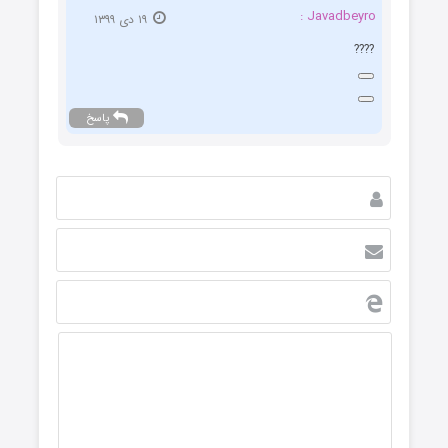
Javadbeyro :
۱۹ دی ۱۳۹۹
????
پاسخ