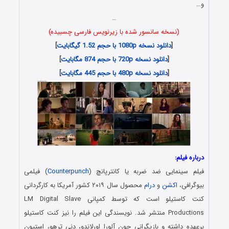
و…
…
(نسخه سانسور شده با زیرنویس فارسی چسبیده)
[
دانلود نسخه 1080p با حجم 1.52 گیگابایت
]
[
دانلود نسخه 720p با حجم 874 مگابایت
]
[
دانلود نسخه 480p با حجم 445 مگابایت
]
درباره فیلم:
فیلم سینمایی ضد ضربه یا کانترپانچ (
Counterpunch
) فیلمی
بیوگرافی،
اکشن
و
درام
محصول سال ۲۰۱۹ کشور آمریکا به کارگردانی
کنت کاستیلو است که توسط کمپانی LM Digital Slave
Productions منتشر شد. نویسندگی این فیلم را نیز کنت کاستیلو
برعهده داشته و بازیگرانی چون آلورا اورلاندو، دنی ترهو، استیون