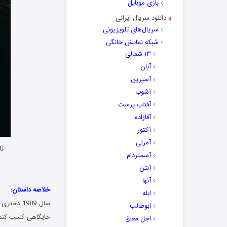
بازی موبایل
دانلود سریال ایرانی
سریال‌های تلویزیونی
شبکه نمایش خانگی
۱۳ شمالی
آبان
آسپرین
آشوب
آفتاب پرست
آقازاده
آکتور
آمرلی
نا
آمستردام
آنتن
آنها
خلاصه داستان:
ابله
سال 1989
ابوطالب
جایگاهی کسب کند. 
اجل معلق