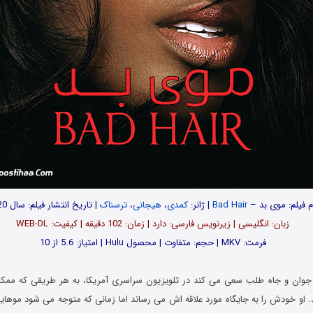
م فیلم: موی بد –
Bad Hair
| ژانر:
کمدی
،
هیجانی
،
ترسناک
| تاریخ انتشار فیلم: سال 2020
زبان: انگلیسی | زیرنویس فارسی: دارد | زمان: 102 دقیقه | کیفیت: WEB-DL
فرمت: MKV | حجم: متفاوت | محصول Hulu | امتیاز: 5.6 از 10
 دختری جوان و جاه طلب سعی می کند در تلویزیون سراسری آمریکا، به هر طریقی که 
او خودش را به جایگاه مورد علاقه اش می رساند اما زمانی که متوجه می شود موه