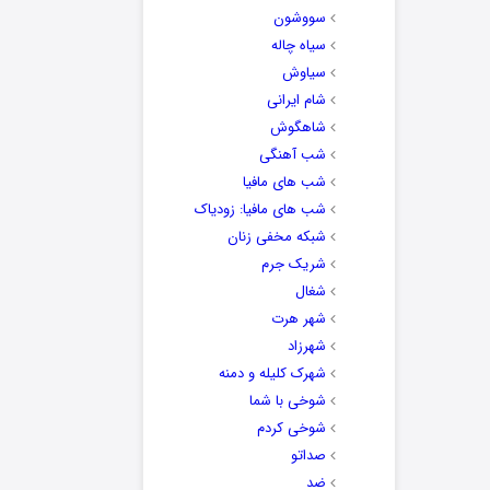
سووشون
سیاه چاله
سیاوش
شام ایرانی
شاهگوش
شب آهنگی
شب های مافیا
شب های مافیا: زودیاک
شبکه مخفی زنان
شریک جرم
شغال
شهر هرت
شهرزاد
شهرک کلیله و دمنه
شوخی با شما
شوخی کردم
صداتو
ضد