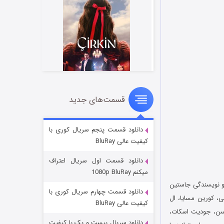
قسمت‌های جدید
سریال زشت
۲ (زیرنویس)
قسمت
منتشر شد
دانلود قسمت پنجم سریال کوری با
کیفیت عالی BluRay
دانلود قسمت اول سریال اعتراف
میکنم 1080p BluRay
و نویسندگی جاستین
دانلود قسمت چهارم سریال کوری با
 چون زاریا کلی، کورین مسایا، ال
کیفیت عالی BluRay
ثرسن، جودیت اسکات،
دانلود سریال بیست و یک با کیفیت