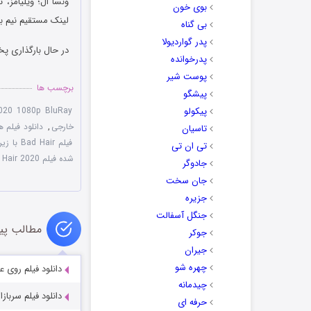
ونسا ال؛ ویلیامز، 
بوی خون
لینک مستقیم نیم به
بی گناه
پدر گواردیولا
در حال بارگذاری پخ
پدرخوانده
پوست شیر
برچسب ها
پیشگو
پیکولو
020 1080p BluRay
خارجی
,
دانلود فیلم ه
تاسیان
فیلم Bad Hair با زیرنویس فارسی
تی ان تی
شده فیلم Bad Hair 2020
جادوگر
جان سخت
جزیره
جنگل آسفالت
مطالب پی
جوکر
جیران
چهره شو
دانلود فیلم روی علف‌های خشک
چیدمانه
دانلود فیلم سربازان اژدها  2020
حرفه ای