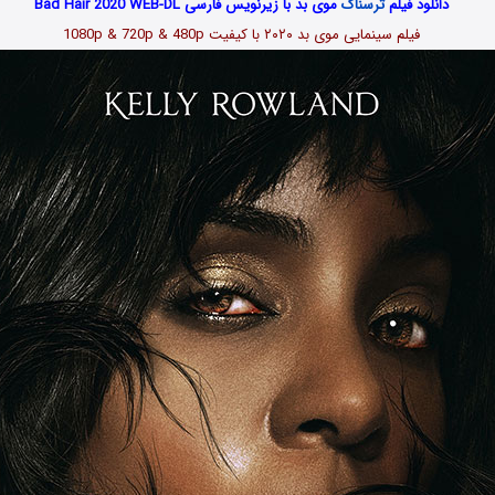
دانلود فیلم
ترسناک
موی بد با زیرنویس فارسی Bad Hair 2020 WEB-DL
فیلم سینمایی موی بد
۲۰۲۰
با کیفیت 1080p & 720p & 480p