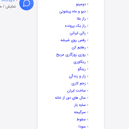
دومینو
نمایش / م
دیو و ماه پیشونی
راز بقا
راز یک پرونده
رالی ایرانی
رقص روی شیشه
رهایم کن
روزی روزگاری مریخ
ریکاوری
رینگو
زار و زندگی
زخم کاری
ساخت ایران
سال های دور از خانه
سایه باز
سرگیجه
سقوط
سودا