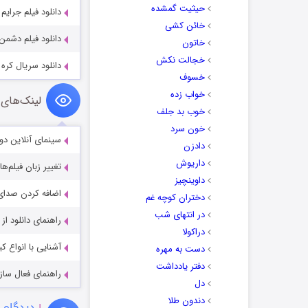
حیثیت گمشده
دانلود فیلم جرایم زمانی 2007
خائن کشی
دانلود فیلم دشمن oe 2023
خاتون
خجالت نکش
دانلود سریال کره ای زنان 
خسوف
خواب زده
لینک‌های 
خوب بد جلف
خون سرد
سینمای آنلاین دو
دادزن
داریوش
تغییر زبان فیلم‌ها
داوینچیز
اضافه کردن صدای 
دختران کوچه غم
در انتهای شب
راهنمای دانلود ا
دراکولا
آشنایی با انواع ک
دست به مهره
دفتر یادداشت
راهنمای فعال سازی کیفیت R
دل
دندون طلا
۱
دیدگاه 