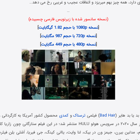
 دارد، همه چیز بهم میریزد و اتفاقات عجیب و غریبی رخ می دهد…
…
(نسخه سانسور شده با زیرنویس فارسی چسبیده)
[
نسخه 1080p با حجم 1.82 گیگابایت
]
[
نسخه 720p با حجم 987 مگابایت
]
[
نسخه 480p با حجم 449 مگابایت
]
د یا بد هایر (
Bad Hair
) فیلمی
ترسناک
و
کمدی
محصول کشور آمریکا به کارگردانی 
سیمین است که در سال ۲۰۲۰ در سرویس هولو HULU منتشر شد؛ در این فیلم ستارگانی
م، مدلین بیرن، جیمز ون در بیک، لنا وایت، یاانی کینگ، جی فیریا، اَشلی بلِن فی