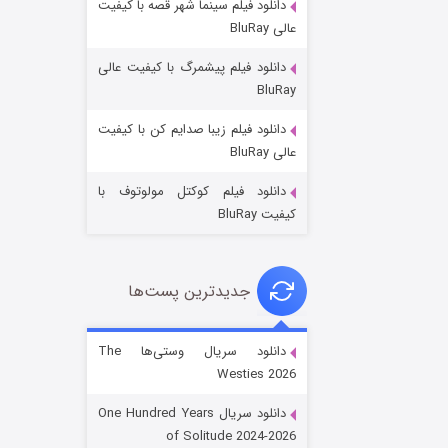
دانلود فیلم سینما شهر قصه با کیفیت
عالی BluRay
دانلود فیلم پیشمرگ با کیفیت عالی
BluRay
دانلود فیلم زیبا صدایم کن با کیفیت
جادوگری در مغولستان
عالی BluRay
۱۴ (زیرنویس)
قسمت
منتشر شد
دانلود فیلم کوکتل مولوتوف با
کیفیت BluRay
جدیدترین پست‌ها
دانلود سریال وستی‌ها The
Westies 2026
باب اسفنجی فصل ۱۷
دانلود سریال One Hundred Years
۶ (زیرنویس)
قسمت
منتشر شد
of Solitude 2024-2026