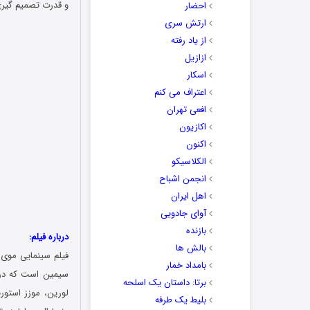
و قدرت تصمیم گیری
احضار
ارتش سری
از یاد رفته
ازازیل
اسکار
اعتراف می کنم
افعی تهران
اکازیون
اکنون
الکلاسیکو
انجمن اشباح
اهل ایران
آوای جادویی
بازنده
درباره فیلم:
بالش ها
فیلم سینمایی موی ب
بامداد خمار
برتا: داستان یک اسلحه
لورین، موزز استور
بلیط یک‌‌ طرفه