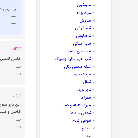
سووشون
چه ربطی دا
سیاه چاله
سیاوش
شام ایرانی
شاهگوش
شب آهنگی
amin :
شب های مافیا
شب های مافیا: زودیاک
فیلمای قدیمی 
شبکه مخفی زنان
شریک جرم
شغال
شهر هرت
سرباز :
شهرزاد
این یارو همون
شهرک کلیله و دمنه
قیافش و فیلما
شوخی با شما
شوخی کردم
صداتو
ضد