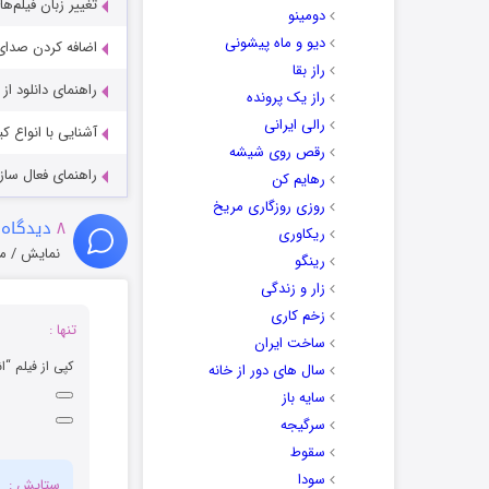
تغییر زبان فیلم‌ها
دومینو
دیو و ماه پیشونی
اضافه کردن صدای 
راز بقا
راهنمای دانلود ا
راز یک پرونده
رالی ایرانی
آشنایی با انواع ک
رقص روی شیشه
راهنمای فعال سازی کیفیت R
رهایم کن
روزی روزگاری مریخ
۸
دیدگاه 
ریکاوری
نمایش / م
رینگو
زار و زندگی
زخم کاری
تنها :
ساخت ایران
کپی از فیلم “ا
سال های دور از خانه
سایه باز
سرگیجه
سقوط
سودا
ستایش :