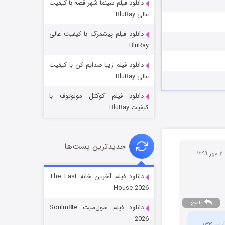
دانلود فیلم سینما شهر قصه با کیفیت
عالی BluRay
دانلود فیلم پیشمرگ با کیفیت عالی
BluRay
دانلود فیلم زیبا صدایم کن با کیفیت
خاندان اژدها فصل ۳
عالی BluRay
6 (زیرنویس)
قسمت
منتشر شد
دانلود فیلم کوکتل مولوتوف با
کیفیت BluRay
جدیدترین پست‌ها
۲ مهر ۱۳۹۹
دانلود فیلم آخرین خانه The Last
House 2026
جادوگری در مغولستان
پاسخ
دانلود فیلم سول‌میت Soulm8te
14 (زیرنویس)
قسمت
منتشر شد
2026