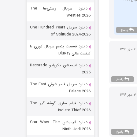
دانلود سریال وستی‌ها The
Westies 2026
دانلود سریال One Hundred Years
پاسخ
of Solitude 2024-2026
دانلود قسمت پنجم سریال کوری با
۲ مهر ۱۳۹۹
کیفیت عالی BluRay
باب اسفنجی فصل ۱۷
دانلود انیمیشن دکورادو Decorado
2025
6 (زیرنویس)
قسمت
منتشر شد
پاسخ
دانلود سریال قصر شرقی The East
Palace 2026
۳ مهر ۱۳۹۹
دانلود فیلم سارق گوشه گیر The
Isolate Thief 2026
دانلود انیمیشن Star Wars: The
Ninth Jedi 2026
پاسخ