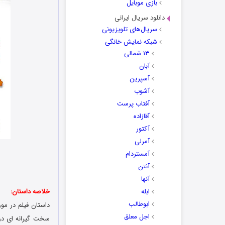
بازی موبایل
دانلود سریال ایرانی
سریال‌های تلویزیونی
شبکه نمایش خانگی
۱۳ شمالی
آبان
آسپرین
آشوب
آفتاب پرست
آقازاده
آکتور
آمرلی
آمستردام
آنتن
آنها
ابله
خلاصه داستان:
ابوطالب
اجل معلق
سخت گیرانه ای در