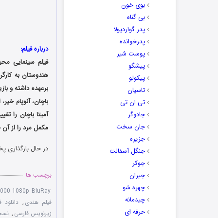
بوی خون
بی گناه
پدر گواردیولا
پدرخوانده
درباره فیلم:
پوست شیر
فیلم سینمایی محب
پیشگو
پیکولو
برعهده داشته و باز
تاسیان
باچان، آنوپام خیر،
تی ان تی
جادوگر
جان سخت
مکمل مرد را از آن خ
جزیره
در حال بارگذاری پخ
جنگل آسفالت
جوکر
جیران
برچسب ها
چهره شو
2000 1080p BluRay
چیدمانه
فیلم هندی
,
دانلود فیلم
حرفه ای
زیرنویس فارسی
,
نسخه س