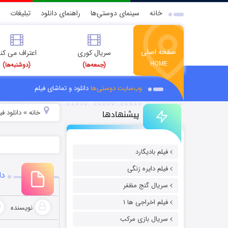
خانه
سینمای دوستی‌ها
راهنمای دانلود
تبلیغات
صفحه اصلی
سریال کوری
اعتراف می کن
HOME
(جمعه‌ها)
(دوشنبه‌ها)
وب‌سایت دوستی‌ها
دانلود و تماشای فیلم
پیشنهادها
خانه
دانلود ف
»
فیلم بادیگارد
فیلم دایره زنگی
دان
سریال گنج مظفر
فیلم اخراجی ها ۱
نویسنده
سریال بازی مرکب