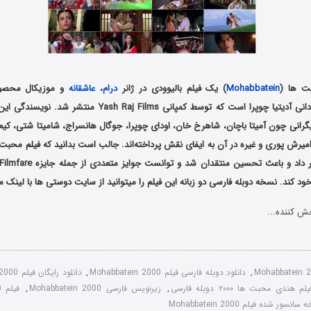
ت ها (
Mohabbatein
) یک فیلم بالیوودی در ژانر
درام
،
عاشقانه
هندوستان به کارگردانی آدیتیا چوپرا است که توسط کمپانی  Raj Films
یگرانی چون آمیتا باچان، شاهرخ خان، اودای چوپرا، جوگال هانسراج، شامیتا شتی، کیم 
 امیرش پوری و غیره در آن به ایفای نقش پرداخته‌اند. جالب است بدانید که فیلم محب
ود کند. نسخه دوبله فارسی دو زبانه این فیلم را میتوانید از سایت دوستی ها با لینک م
ش کننده...
Mohabbatein 
,
دانلود دوبله فارسی فیلم Mohabbatein 2000
,
دانلود رایگان فیلم Mohabbatein 2000
 هندی محبت ها ۲۰۰۰ دوبله فارسی
,
زیرنویس فارسی Mohabbatein 2000
,
انسور شده فیلم Mohabbatein 2000