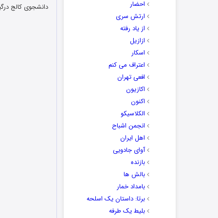
احضار
دانشجوی کالج درگ
ارتش سری
از یاد رفته
ازازیل
اسکار
اعتراف می کنم
افعی تهران
اکازیون
اکنون
الکلاسیکو
انجمن اشباح
اهل ایران
آوای جادویی
بازنده
بالش ها
بامداد خمار
برتا: داستان یک اسلحه
بلیط یک‌‌ طرفه