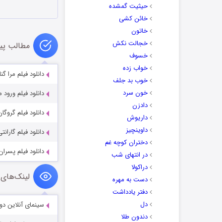
حیثیت گمشده
خائن کشی
خاتون
خجالت نکش
مطالب پی
خسوف
خواب زده
دانلود فیلم مرا گناهکار بدان 6
خوب بد جلف
خون سرد
دانلود فیلم ورود ممنوع er 2026
دادزن
دانلود فیلم گروگان عوضی 009
داریوش
داوینچیز
دانلود فیلم گارانتی anti 1981
دختران کوچه غم
دانلود فیلم پسران بد ys 1995
در انتهای شب
دراکولا
لینک‌های 
دست به مهره
دفتر یادداشت
دل
سینمای آنلاین دو
دندون طلا