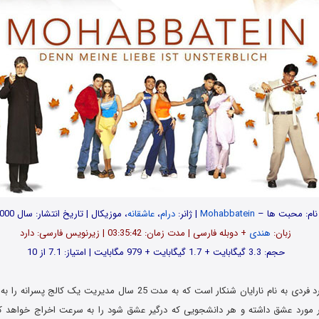
نام: محبت ها –
Mohabbatein
| ژانر:
درام
،
عاشقانه
، موزیکال | تاریخ انتشار: سال 2000
زبان:
هندی
+ دوبله فارسی | مدت زمان: 03:35:42 | زیرنویس فارسی: دارد
حجم: 3.3 گیگابایت + 1.7 گیگابایت + 979 مگابایت | امتیاز: 7.1 از 10
داستان فیلم در مورد فردی به نام نارایان شنکار است که به مدت 25 سال مدیریت 
 مورد عشق داشته و هر دانشجویی که درگیر عشق شود را به سرعت اخراج خواهد کر