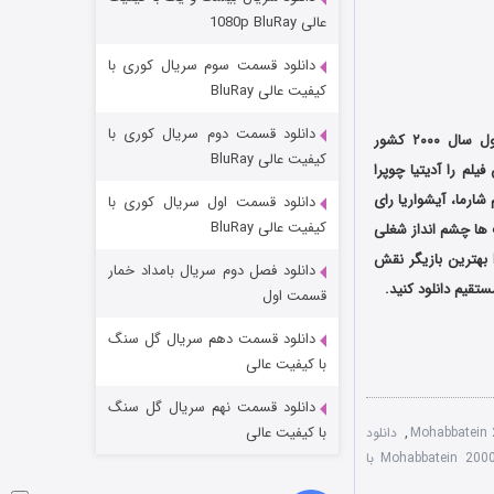
عملیات آپارتمان
عالی 1080p BluRay
2 (زیرنویس)
قسمت
منتشر شد
دانلود قسمت سوم سریال کوری با
کیفیت عالی BluRay
دانلود قسمت دوم سریال کوری با
و موزیکال محصول سال ۲۰۰۰ کشور
کیفیت عالی BluRay
Yash منتشر شد. نویسندگی این فیلم را آدیتیا چوپرا
شارما، آیشواریا رای
دانلود قسمت اول سریال کوری با
کیفیت عالی BluRay
ت ها چشم انداز شغلی
آمیتا باچان را تغییر داد و باعث تحسین منتقدان شد و توانست جوایز متعددی از جمله جایزه Filmfare بهترین بازیگر نقش
دانلود فصل دوم سریال بامداد خمار
ستقیم دانلود کنید.
مردگان متحرک: شهر مرده ۳
قسمت اول
2 (زیرنویس)
قسمت
منتشر شد
دانلود قسمت دهم سریال گل سنگ
با کیفیت عالی
دانلود قسمت نهم سریال گل سنگ
با کیفیت عالی
,
دانلود
فیلم Mohabbatein 2000 با