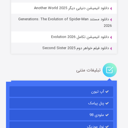
دانلود انیمیشن دنیایی دیگر Another World 2025
جادوگری در مغولستان
دانلود مستند Generations: The Evolution of Spider-Man
۱۴ (زیرنویس)
قسمت
منتشر شد
2026
دانلود انیمیشن تکامل Evolution 2026
دانلود فیلم خواهر دوم Second Sister 2025
تبلیغات متنی
باب اسفنجی فصل ۱۷
آپ تیون
۶ (زیرنویس)
قسمت
منتشر شد
پنل پیامک
ملودی 98
نواز موزیک