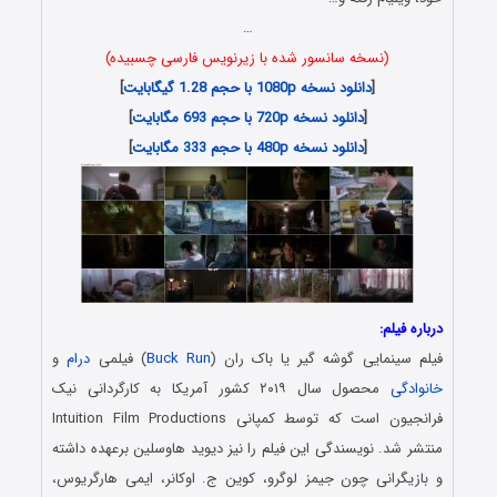
…
(نسخه سانسور شده با زیرنویس فارسی چسبیده)
[
دانلود نسخه 1080p با حجم 1.28 گیگابایت
]
[
دانلود نسخه 720p با حجم 693 مگابایت
]
[
دانلود نسخه 480p با حجم 333 مگابایت
]
درباره فیلم:
فیلم سینمایی گوشه گیر یا باک ران (
Buck Run
) فیلمی
درام
و
خانوادگی
محصول سال ۲۰۱۹ کشور آمریکا به کارگردانی نیک
فرانجیون است که توسط کمپانی Intuition Film Productions
منتشر شد. نویسندگی این فیلم را نیز دیوید هاوسلین برعهده داشته
و بازیگرانی چون جیمز لوگرو، کوین ج. اوکانر، ایمی هارگریوس،