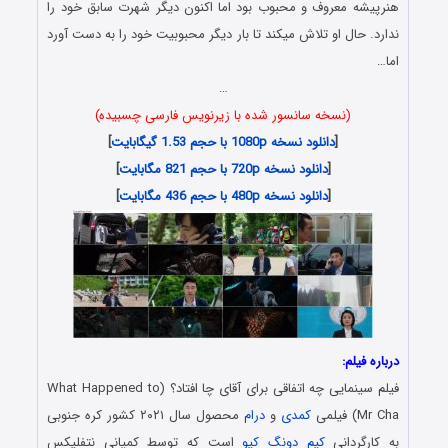
هنرپیشه معروف و محبوب بود اما اکنون دیگر شهرت سابق خود را
ندارد. حال او تلاش میکند تا بار دیگر محبوبیت خود را به دست آورد
اما…
…
(نسخه سانسور شده با زیرنویس فارسی چسبیده)
[
دانلود نسخه 1080p با حجم 1.53 گیگابایت
]
[
دانلود نسخه 720p با حجم 821 مگابایت
]
[
دانلود نسخه 480p با حجم 436 مگابایت
]
درباره فیلم:
فیلم سینمایی چه اتفاقی برای آقای چا افتاد؟ (What Happened to
Mr Cha) فیلمی
کمدی
و
درام
محصول سال ۲۰۲۱ کشور کره جنوبی
به کارگردانی
کیم دونگ کیو
است که توسط کمپانی نتفلیکس