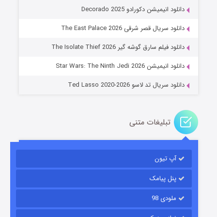
دانلود انیمیشن دکورادو Decorado 2025
دانلود سریال قصر شرقی The East Palace 2026
خاندان اژدها فصل ۳
دانلود فیلم سارق گوشه گیر The Isolate Thief 2026
۶ (زیرنویس)
قسمت
منتشر شد
دانلود انیمیشن Star Wars: The Ninth Jedi 2026
دانلود سریال تد لاسو Ted Lasso 2020-2026
تبلیغات متنی
آپ تیون
جادوگری در مغولستان
۱۴ (زیرنویس)
قسمت
منتشر شد
پنل پیامک
ملودی 98