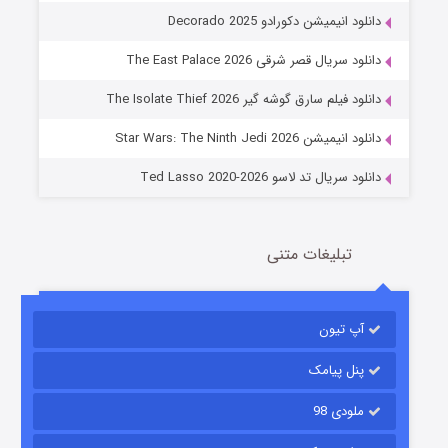
دانلود انیمیشن دکورادو Decorado 2025
دانلود سریال قصر شرقی The East Palace 2026
جادوگری در مغولستان
دانلود فیلم سارق گوشه گیر The Isolate Thief 2026
14 (زیرنویس)
قسمت
منتشر شد
دانلود انیمیشن Star Wars: The Ninth Jedi 2026
دانلود سریال تد لاسو Ted Lasso 2020-2026
تبلیغات متنی
آپ تیون
باب اسفنجی فصل ۱۷
6 (زیرنویس)
قسمت
منتشر شد
پنل پیامک
ملودی 98