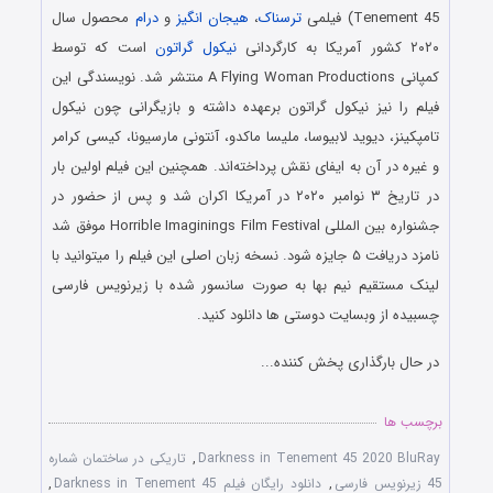
Tenement 45) فیلمی
ترسناک
،
هیجان انگیز
و
درام
محصول سال
۲۰۲۰ کشور آمریکا به کارگردانی
نیکول گراتون
است که توسط
کمپانی A Flying Woman Productions منتشر شد. نویسندگی این
فیلم را نیز نیکول گراتون برعهده داشته و بازیگرانی چون نیکول
تامپکینز، دیوید لابیوسا، ملیسا ماکدو، آنتونی مارسیونا، کیسی کرامر
و غیره در آن به ایفای نقش پرداخته‌اند. همچنین این فیلم اولین بار
در تاریخ ۳ نوامبر ۲۰۲۰ در آمریکا اکران شد و پس از حضور در
جشنواره بین المللی Horrible Imaginings Film Festival موفق شد
نامزد دریافت ۵ جایزه شود. نسخه زبان اصلی این فیلم را میتوانید با
لینک مستقیم نیم بها به صورت سانسور شده با زیرنویس فارسی
چسبیده از وبسایت دوستی ها دانلود کنید.
در حال بارگذاری پخش کننده...
برچسب ها
Darkness in Tenement 45 2020 BluRay
,
تاریکی در ساختمان شماره
45 زیرنویس فارسی
,
دانلود رایگان فیلم Darkness in Tenement 45
,