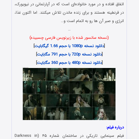
اتفاق افتاده و در مورد خانواده‌ای است که در آپارتمانی در نیویورک،
در قرنطینه هستند و برای زنده ماندن تلاش میکنند. اما اکنون غذا،
انرژی و صبر آن ها رو به اتمام است و…
…
(نسخه سانسور شده با زیرنویس فارسی چسبیده)
[
دانلود نسخه 1080p با حجم 1.66 گیگابایت
]
[
دانلود نسخه 720p با حجم 791 مگابایت
]
[
دانلود نسخه 480p با حجم 360 مگابایت
]
درباره فیلم:
فیلم سینمایی تاریکی در ساختمان شماره ۴۵ (Darkness in