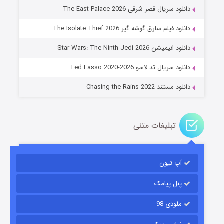
دانلود سریال قصر شرقی The East Palace 2026
دانلود فیلم سارق گوشه گیر The Isolate Thief 2026
جادوگری در مغولستان
دانلود انیمیشن Star Wars: The Ninth Jedi 2026
۱۴ (زیرنویس)
قسمت
منتشر شد
دانلود سریال تد لاسو Ted Lasso 2020-2026
دانلود مستند Chasing the Rains 2022
تبلیغات متنی
آپ تیون
باب اسفنجی فصل ۱۷
۶ (زیرنویس)
قسمت
منتشر شد
پنل پیامک
ملودی 98