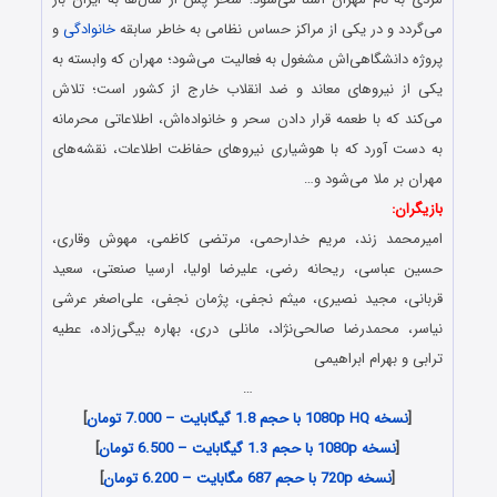
می‌گردد و در یکی از مراکز حساس نظامی به خاطر سابقه
خانوادگی
و
پروژه دانشگاهی‌اش مشغول به فعالیت می‌شود؛ مهران که وابسته به
یکی از نیروهای معاند و ضد انقلاب خارج از کشور است؛ تلاش
می‌کند که با طعمه قرار دادن سحر و خانواده‌اش، اطلاعاتی محرمانه
به دست آورد که با هوشیاری نیروهای حفاظت اطلاعات، نقشه‌های
مهران بر ملا می‌شود و…
بازیگران:
امیرمحمد زند، مریم خدارحمی، مرتضی کاظمی، مهوش وقاری،
حسین عباسی، ریحانه رضی، علیرضا اولیا، ارسیا صنعتی، سعید
قربانی، مجید نصیری، میثم نجفی، پژمان نجفی، علی‌اصغر عرشی
نیاسر، محمدرضا صالحی‌نژاد، مانلی دری، بهاره بیگی‌زاده، عطیه
ترابی و بهرام ابراهیمی
…
[
نسخه 1080p HQ با حجم 1.8 گیگابایت – 7.000 تومان
]
[
نسخه 1080p با حجم 1.3 گیگابایت – 6.500 تومان
]
[
نسخه 720p با حجم 687 مگابایت – 6.200 تومان
]