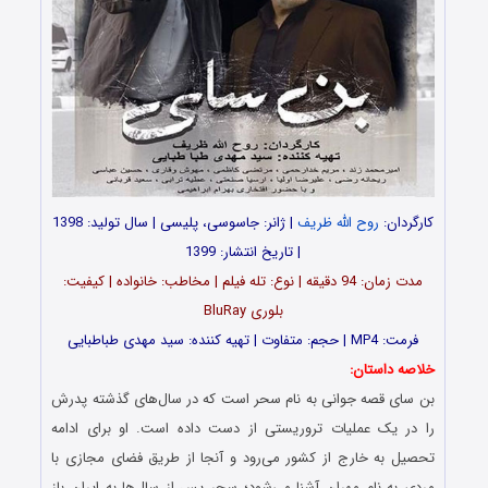
کارگردان:
روح الله ظریف
| ژانر: جاسوسی، پلیسی | سال تولید: 1398
| تاریخ انتشار: 1399
مدت زمان: 94 دقیقه | نوع: تله فیلم | مخاطب: خانواده | کیفیت:
بلوری BluRay
فرمت: MP4 | حجم: متفاوت | تهیه کننده: سید مهدی طباطبایی
خلاصه داستان:
بن سای قصه جوانی به نام سحر است که در سال‌های گذشته پدرش
را در یک عملیات تروریستی از دست داده است. او برای ادامه
تحصیل به خارج از کشور می‌رود و آنجا از طریق فضای مجازی با
مردی به نام مهران آشنا می‌شود؛ سحر پس از سال‌ها به ایران باز