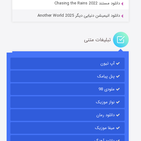
دانلود مستند Chasing the Rains 2022
دانلود انیمیشن دنیایی دیگر Another World 2025
تبلیغات متنی
آپ تیون
باب اسفنجی فصل ۱۷
۶ (زیرنویس)
قسمت
منتشر شد
پنل پیامک
ملودی 98
نواز موزیک
دانلود رمان
میفا موزیک
دانلود آهنگ