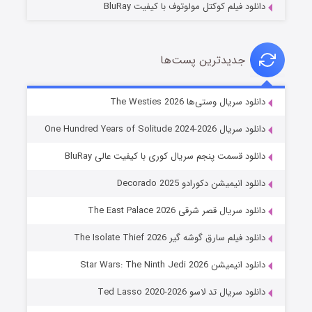
دانلود فیلم کوکتل مولوتوف با کیفیت BluRay
جدیدترین پست‌ها
خاندان اژدها فصل ۳
دانلود سریال وستی‌ها The Westies 2026
۶ (زیرنویس)
قسمت
منتشر شد
دانلود سریال One Hundred Years of Solitude 2024-2026
دانلود قسمت پنجم سریال کوری با کیفیت عالی BluRay
دانلود انیمیشن دکورادو Decorado 2025
دانلود سریال قصر شرقی The East Palace 2026
دانلود فیلم سارق گوشه گیر The Isolate Thief 2026
دانلود انیمیشن Star Wars: The Ninth Jedi 2026
جادوگری در مغولستان
دانلود سریال تد لاسو Ted Lasso 2020-2026
۱۴ (زیرنویس)
قسمت
منتشر شد