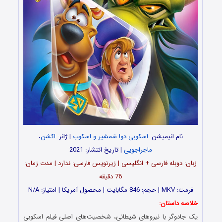
نام انیمیشن:
اسکوبی دو! شمشیر و اسکوب
| ژانر:
اکشن
،
ماجراجویی
| تاریخ انتشار: 2021
زبان: دوبله فارسی + انگلیسی | زیرنویس فارسی: ندارد | مدت زمان:
76 دقیقه
فرمت: MKV | حجم: 846 مگابایت | محصول آمریکا | امتیاز: N/A
خلاصه داستان:
یک جادوگر با نیروهای شیطانی، شخصیت‌های اصلی فیلم اسکوبی