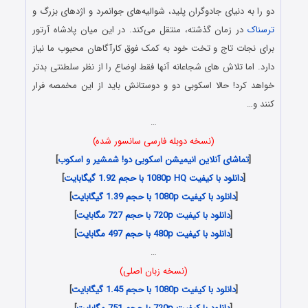
دو را به دنیای جادوگران پلید، شوالیه‌های جوانمرد و اژدهای بزرگ و
ترسناک
در زمان گذشته، منتقل می‌کند. در این میان پادشاه آرتور
برای نجات تاج و تخت خود به کمک فوق کارآگاهان محبوب ما نیاز
دارد. اما تلاش های شجاعانه آنها فقط اوضاع را از نظر سلطنتی بدتر
خواهد کرد! حالا اسکوبی دو و دوستانش باید از این مخمصه فرار
کنند و…
…
(نسخه دوبله فارسی سانسور شده)
[
تماشای آنلاین انیمیشن اسکوبی دو! شمشیر و اسکوب
]
[
دانلود با کیفیت 1080p HQ با حجم 1.92 گیگابایت
]
[
دانلود با کیفیت 1080p با حجم 1.39 گیگابایت
]
[
دانلود با کیفیت 720p با حجم 727 مگابایت
]
[
دانلود با کیفیت 480p با حجم 497 مگابایت
]
…
(نسخه زبان اصلی)
[
دانلود با کیفیت 1080p با حجم 1.45 گیگابایت
]