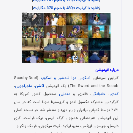
[
دانلود با کیفیت 720p با حجم 751 مگابایت
]
[
دانلود با کیفیت 480p با حجم 370 مگابایت
]
درباره انیمیشن:
کارتون سینمایی
اسکوبی دو! شمشیر و اسکوب
(Scooby-Doo!
The Sword and the Scoob) یک انیمیشن
اکشن
،
ماجراجویی
،
کمدی
،
خانوادگی
، فانتزی و
معمایی
محصول کشور آمریکا به
کارگردانی مشترک مکسول اتمز و کریستینا سوتا است که در سال
۲۰۲۱ توسط کمپانی برادران وارنر تهیه و منتشر شد. در نسخه اصلی
این انیمیشن هنرمندانی همچون گرگ الیس، نیک فراست، گری
دلیسل، جیسون آیزکس، متیو لیلارد، کیت میکوچی، فرانک ولکر و…