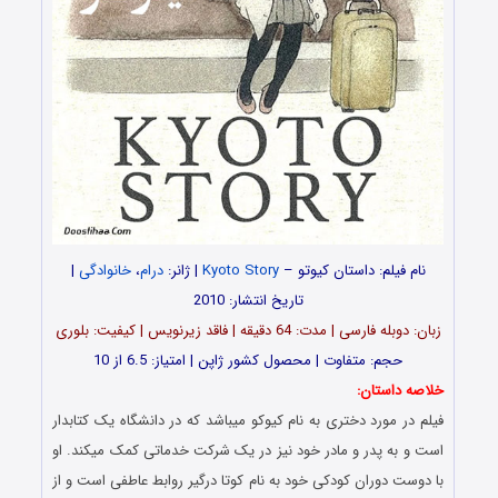
نام فیلم: داستان کیوتو –
Kyoto Story
| ژانر:
درام
،
خانوادگی
|
تاریخ انتشار: 2010
زبان: دوبله فارسی | مدت: 64 دقیقه | فاقد زیرنویس | کیفیت: بلوری
حجم: متفاوت | محصول کشور ژاپن | امتیاز: 6.5 از 10
خلاصه داستان:
فیلم در مورد دختری به نام کیوکو میباشد که در دانشگاه یک کتابدار
است و به پدر و مادر خود نیز در یک شرکت خدماتی کمک میکند. او
با دوست دوران کودکی خود به نام کوتا درگیر روابط عاطفی است و از