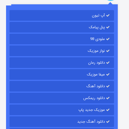
باب اسفنجی فصل ۱۷
آپ تیون
۶ (زیرنویس)
قسمت
منتشر شد
پنل پیامک
ملودی 98
نواز موزیک
دانلود رمان
میفا موزیک
رویایی برای تو
دانلود آهنگ
۱۵ (دوبله)
قسمت
منتشر شد
دانلود ریمکس
موزیک جدید پاپ
دانلود آهنگ جدید