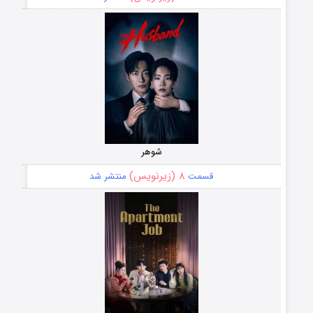
شوهر
۸ (زیرنویس)
قسمت
منتشر شد