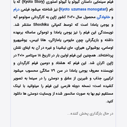
فیلم سینمایی داستان کیوتو یا کیوتو استوری (Kyoto Story) که با
نام (
Kyoto uzumasa monogatari
) نیز شناخته میشود فیلمی
درام
و
خانوادگی
محصول سال ۲۰۲۰ کشور ژاپن به کارگردانی سوتومو آبه
و یوجی یامادا است که توسط کمپانی Shochiku منتشر شد.
نویسندگی این فیلم را نیز یوجی یامادا و توموکی ساسائه برعهده
داشته و بازیگرانی چون مایومی یامازاکی، هانا ابیس، یوشیهیرو
اوسامی، یوشیوکی هیرای، مای نیشیدا و غیره در آن به ایفای نقش
پرداخته‌اند. همچنین این فیلم اولین بار در تاریخ ۱۸ سپتامبر ۲۰۱۰ در
ژاپن اکران شد. این فیلم که هشتاد و دومین فیلم کارگردان و
نویسنده معروف یوجی یامادا در سن ۷۹ سالگی محسوب میشود
ترکیبی جذاب و شیرین از عشق و دوستی را در سینما به تصویر
کشیده است؛ نسخه دوبله فارسی این فیلم را میتوانید با لینک
مستقیم نیم بها به صورت سانسور شده از وبسایت دوستی ها دانلود
کنید.
در حال بارگذاری پخش کننده...