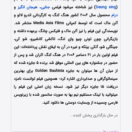
(
Seung sing
) نیز شناخته میشود فیلمی
جنایی
،
هیجان انگیز
و
درام
محصول سال ۲۰۰۶ کشور هنگ کنگ به کارگردانی اندرو لائو و
آلن ماک است که توسط کمپانی Media Asia Films منتشر شد.
نویسندگی این فیلم را نیز آلن ماک و فلیکس چانگ برعهده داشته و
بازیگرانی چون تونی چیو وای لنگ، تاکشی کانشیرو، شو کی،
جینگلی شو، آنکی بیلکه و غیره در آن به ایفای نقش پرداخته‌اند؛ این
فیلم اولین بار در ۲۱ دسامبر ۲۰۰۶ در هنگ کنگ اکران شد و پس از
حضور در جشنواره های بین المللی موفق شد برنده ۵ جایزه شده که
از میان آن ها میتوان به جایزه Golden Bauhinia برای بهترین
سینماتوگرافی و صدابرداری اشاره کرد؛ همچنین فیلم توانست نامزد
دریافت ۱۵ جایزه دیگر نیز شود. نسخه زبان اصلی این فیلم را
میتوانید با لینک مستقیم نیم بها به صورت سانسور شده با زیرنویس
فارسی چسبیده از وبسایت دوستی ها دانلود کنید.
در حال بارگذاری پخش کننده...
برچسب ها