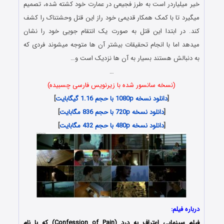
خیر میلیاردر است به طرز فجیعی در عمارت خود کشته شده، تصمیم
میگیرد تا با کمک همکار قدیمی خود راز این قتل وحشتناک را کشف
کند. در ابتدا این قتل به صورت یک انتقام جویی خود را نشان
میدهد اما با انجام تحقیقات بیشتر آن ها متوجه میشوند فردی که
به دنبالش هستند بسیار به آن ها نزدیک است و…
…
(نسخه سانسور شده با زیرنویس فارسی چسبیده)
[
دانلود نسخه 1080p با حجم 1.16 گیگابایت
]
[
دانلود نسخه 720p با حجم 836 مگابایت
]
[
دانلود نسخه 480p با حجم 432 مگابایت
]
درباره فیلم:
فیلم سینمایی اعتراف به درد (Confession of Pain) که با نام