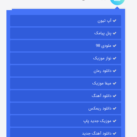
باب اسفنجی فصل ۱۷
آپ تیون
۶ (زیرنویس)
قسمت
منتشر شد
پنل پیامک
ملودی 98
نواز موزیک
دانلود رمان
میفا موزیک
رویایی برای تو
دانلود آهنگ
۱۵ (دوبله)
قسمت
منتشر شد
دانلود ریمکس
موزیک جدید پاپ
دانلود آهنگ جدید