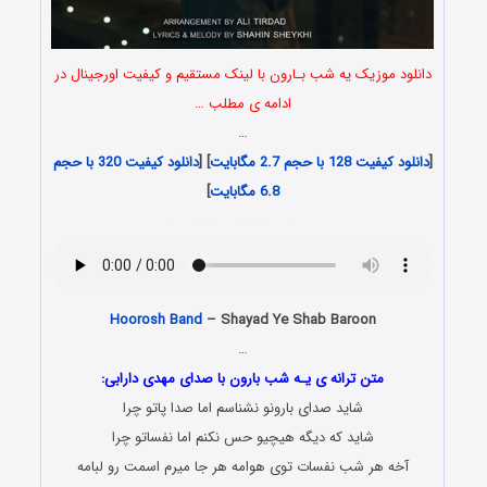
دانلود موزیک یه شب بـارون با لینک مستقیم و کیفیت اورجینال در
ادامه ی مطلب …
…
[
دانلود کیفیت 128 با حجم 2.7 مگابایت
] [
دانلود کیفیت 320 با حجم
6.8 مگابایت
]
Download Ahang Jadid
Hoorosh Band
– Shayad Ye Shab Baroon
…
متن ترانه ی یـه شب بارون با صدای مهدی دارابی:
شاید صدای بارونو نشناسم اما صدا پاتو چرا
شاید که دیگه هیچیو حس نکنم اما نفساتو چرا
آخه هر شب نفسات توی هوامه هر جا میرم اسمت رو لبامه