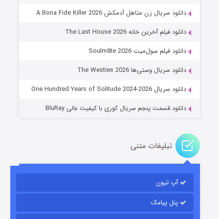
دانلود سریال زن متاهل آدمکش A Bona Fide Killer 2026
دانلود فیلم آخرین خانه The Last House 2026
عملیات آپارتمان
دانلود فیلم سول‌میت Soulm8te 2026
2 (زیرنویس)
قسمت
منتشر شد
دانلود سریال وستی‌ها The Westies 2026
دانلود سریال One Hundred Years of Solitude 2024-2026
دانلود قسمت پنجم سریال کوری با کیفیت عالی BluRay
تبلیغات متنی
مردگان متحرک: شهر مرده ۳
آپ تیون
2 (زیرنویس)
قسمت
منتشر شد
پنل پیامک