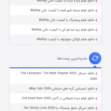
دانلود فیلم یازده یازده با کیفیت عالی BluRay
فروشگاهی برای قاتلان فصل ۲
دانلود فیلم سینما شهر قصه با کیفیت عالی BluRay
10 (زیرنویس)
قسمت
منتشر شد
دانلود فیلم پیشمرگ با کیفیت عالی BluRay
دانلود فیلم زیبا صدایم کن با کیفیت عالی BluRay
دانلود فیلم کوکتل مولوتوف با کیفیت BluRay
جدیدترین پست‌ها
شوهر
دانلود سریال The Librarians: The Next Chapter 2025-
2026
8 (زیرنویس)
قسمت
منتشر شد
دانلود انیمیشن گربه های خیابانی Alley Cats 2026
دانلود فیلم مرده شیطانی در آتش Evil Dead Burn 2026
دانلود سریال عشق چسبناک ما Our Sticky Love 2026