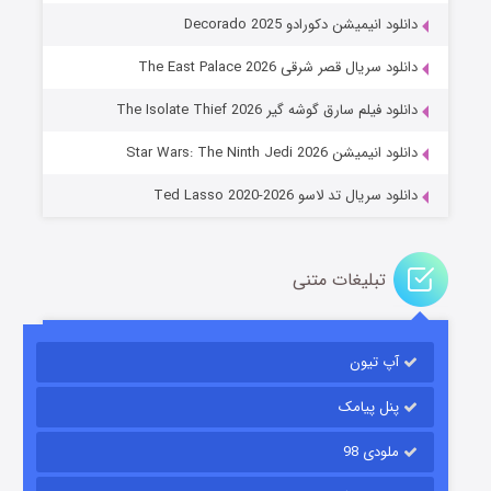
دانلود انیمیشن دکورادو Decorado 2025
دانلود سریال قصر شرقی The East Palace 2026
جادوگری در مغولستان
دانلود فیلم سارق گوشه گیر The Isolate Thief 2026
۱۴ (زیرنویس)
قسمت
منتشر شد
دانلود انیمیشن Star Wars: The Ninth Jedi 2026
دانلود سریال تد لاسو Ted Lasso 2020-2026
تبلیغات متنی
آپ تیون
باب اسفنجی فصل ۱۷
۶ (زیرنویس)
قسمت
منتشر شد
پنل پیامک
ملودی 98