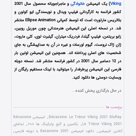
Viking
) یک انیمیشن
خانوادگی
و ماجراجویانه محصول سال 2001
کشور فرانسه به کارگردانی فیلیپ ویدال و نویسندگی ایو کولون و
بئاتریس مارتورت است که توسط کمپانی Ellipse Animation منتشر
شد. در نسخه اصلی این انیمیشن هنرمندانی چون موریل روبین،
زابو بریتمن، فیلیپ گیلدا، فردریک میتران، گیلبرت لوی، کلی ماروت،
ژان ژاک نروست، گیوم اورسات و غیره در آن به صداپیشگی به جای
شخصیت های اصلی پرداخته اند. همچنین این انیمیشن اولین بار
در 12 دسامبر سال 2001 در کشور فرانسه منتشر شد. نسخه دوبله
فارسی این انیمیشن پرطرفدار را میتوانید با لینک مستقیم رایگان از
وبسایت دوستی ها دانلود کنید.
در حال بارگذاری پخش کننده...
برچسب ها
Bécassine: Le Trésor Viking 2001 BluRay
,
انیمیشن Bécassine
Le Trésor Viking 2001
,
بکاسین و گنج وایکینگ ها ۲۰۰۱
,
تماشای
آنلاین انیمیشن
,
دانلود انیمیشن Becassine 2001 با دوبله فارسی
,