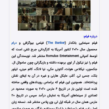
درباره فیلم:
فیلم سینمایی بانکدار (
The Banker
) فیلمی بیوگرافی و
درام
محصول سال ۲۰۲۰ کشور آمریکا به کارگردانی جرج نلفی است که
توسط کمپانی Romulus Entertainment منتشر شد. نویسندگی این
فیلم را نیز نیکول آر لوی برعهده داشته و بازیگرانی چون ساموئل ال.
جکسون، نیکلاس هولت، آنتونی مکی، نیا لانگ، کالم مینی، تیلور
بلک، جسی تی. آشر، مایکل هارنی و غیره در آن به ایفای نقش
پرداخته‌اند. همچنین این فیلم که براساس رویدادهای واقعی ساخته
‌شده است اولین بار در تاریخ ۶ مارس ۲۰۲۰ به صورت محدود در
تعدادی از سینماهای آمریکا به نمایش درآمد سپس در تاریخ ۲۰
مارس همان سال در شبکه اپل تی‌ وی پلاس منتشر شد. نسخه زبان
اصلی این فیلم را میتوانید با لینک مستقیم رایگان به صورت سانسور