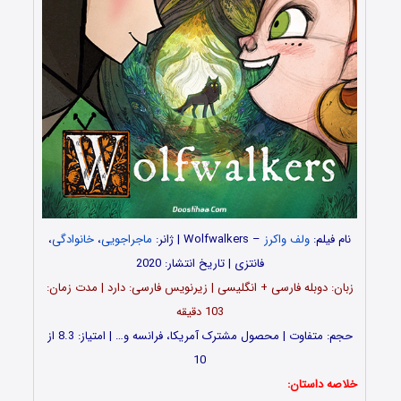
نام فیلم:
ولف واکرز
– Wolfwalkers | ژانر:
ماجراجویی
،
خانوادگی
،
فانتزی | تاریخ انتشار: 2020
زبان: دوبله فارسی + انگلیسی | زیرنویس فارسی: دارد | مدت زمان:
103 دقیقه
حجم: متفاوت | محصول مشترک آمریکا، فرانسه و… | امتیاز: 8.3 از
10
خلاصه داستان: