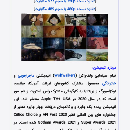
[
دانلود نسخه 720p با حجم 977 مگابایت
]
[
دانلود نسخه 480p با حجم 489 مگابایت
]
درباره انیمیشن:
فیلم سینمایی ولف‌واکرز (
Wolfwalkers
) انیمیشنی
ماجراجویی
و
خانوادگی
محصول مشترک کشورهای ایرلند، آمریکا، فرانسه،
لوکزامبورگ و بریتانیا به کارگردانی مشترک راس استورت و تام مور
است که در سال 2020 در Apple TV+ USA منتشر شد. این
انیمیشن برنده یک جایزه و و کاندیدای دریافت چهار جایزه معتبر از
جشنواره های بین المللی نظیر AFI Fest 2020 و Critics Choice
Super Awards 2021 و Gotham Awards 2021 شده است. در