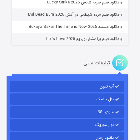
دانلود فیلم ضربه شانس Lucky Strike 2026
۱۴ (زیرنویس)
قسمت
منتشر شد
دانلود فیلم مرده شیطانی در آتش Evil Dead Burn 2026
دانلود مستند Bukayo Saka: The Time is Now 2026
دانلود فیلم بیا عشق بورزیم Let’s Love 2026
تبلیغات متنی
باب اسفنجی فصل ۱۷
آپ تیون
۶ (زیرنویس)
قسمت
منتشر شد
پنل پیامک
ملودی 98
نواز موزیک
دانلود رمان