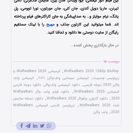
این فیلم آنور نیفسی، ایوا ویتاکر، شان بین، سایمن مک‌برنی، تامی
تیرنن، ماریا دویل کندی، جان کنی، جان مورتون، نورا توومی، پل
یانگ، نیام موایلز و… به صداپیشگی به جای کاراکترهای فیلم پرداخته
اند. شما میتوانید این کارتون جذاب و
مهیج
را با لینک مستقیم
رایگان از سایت دوستی ها دانلود و تماشا کنید.
در حال بارگذاری پخش کننده...
برچسب ها
Wolfwalkers 2020 1080p BluRay
,
انیمیشن Wolfwalkers 2020 با
زیرنویس چسبیده
,
انیمیشن سینمایی ولف‌واکرز ۲۰۲۰
,
انیمیشن ولف
واکرز 2020 دوبله فارسی
,
دانلود انیمیشن ولف‌واکر
,
دانلود دوبله فارسی
انیمیشن Wolfwalkers 2020
,
دانلود فیلم ولف واکر Wolfwalkers
2020
,
دانلود کارتون ولفواکر Wolfwalkers 2020
,
دانلود نسخه سانسور
شده Wolfwalkers 2020
,
زیرنویس فارسی انیمیشن Wolfwalkers
2020
,
ولف واکرز