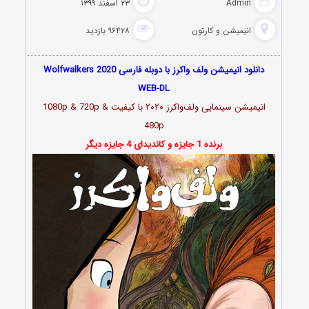
Admin
۲۳ اسفند ۱۳۹۹
انیمیشن و کارتون
۹۶۴۲۸ بازدید
دانلود انیمیشن ولف واکرز با دوبله فارسی Wolfwalkers 2020
WEB-DL
انیمیشن سینمایی ولف‌واکرز
۲۰۲۰
با کیفیت 1080p & 720p &
480p
برنده 1 جایزه و کاندیدای 4 جایزه دیگر