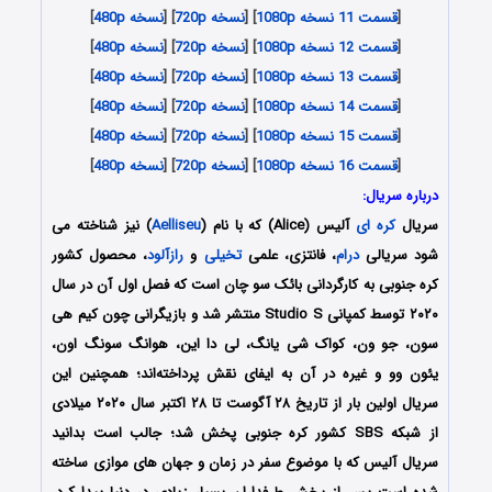
[
قسمت 11 نسخه 1080p
] [
نسخه 720p
] [
نسخه 480p
]
[
قسمت 12 نسخه 1080p
] [
نسخه 720p
] [
نسخه 480p
]
[
قسمت 13 نسخه 1080p
] [
نسخه 720p
] [
نسخه 480p
]
[
قسمت 14 نسخه 1080p
] [
نسخه 720p
] [
نسخه 480p
]
[
قسمت 15 نسخه 1080p
] [
نسخه 720p
] [
نسخه 480p
]
[
قسمت 16 نسخه 1080p
] [
نسخه 720p
] [
نسخه 480p
]
درباره سریال:
سریال
کره ای
آلیس (Alice) که با نام (
Aelliseu
) نیز شناخته می
شود سریالی
درام
، فانتزی، علمی
تخیلی
و
رازآلود
، محصول کشور
کره جنوبی به کارگردانی بائک سو چان است که فصل اول آن در سال
۲۰۲۰ توسط کمپانی Studio S منتشر شد و بازیگرانی چون کیم هی
سون، جو ون، کواک شی یانگ، لی دا این، هوانگ سونگ اون،
یئون وو و غیره در آن به ایفای نقش پرداخته‌اند؛ همچنین این
سریال اولین بار از تاریخ ۲۸ آگوست تا ۲۸ اکتبر سال ۲۰۲۰ میلادی
از شبکه SBS کشور کره جنوبی پخش شد؛ جالب است بدانید
سریال آلیس که با موضوع سفر در زمان و جهان های موازی ساخته