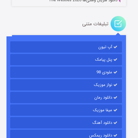
دانلود سریال وستی‌ها The Westies 2026
تبلیغات متنی
مردگان متحرک: شهر مرده ۳
۲ (زیرنویس)
قسمت
منتشر شد
آپ تیون
پنل پیامک
ملودی 98
نواز موزیک
دانلود رمان
میفا موزیک
شکست استوارت در نجات جهان
دانلود آهنگ
۷ (زیرنویس)
قسمت
منتشر شد
دانلود ریمکس